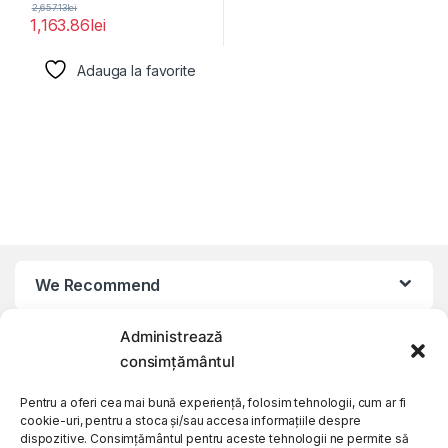
2,657.13
lei
1,163.86
lei
Adauga la favorite
We Recommend
Administrează
My Account
consimțământul
Customer Care
Pentru a oferi cea mai bună experiență, folosim tehnologii, cum ar fi
cookie-uri, pentru a stoca și/sau accesa informațiile despre
dispozitive. Consimțământul pentru aceste tehnologii ne permite să