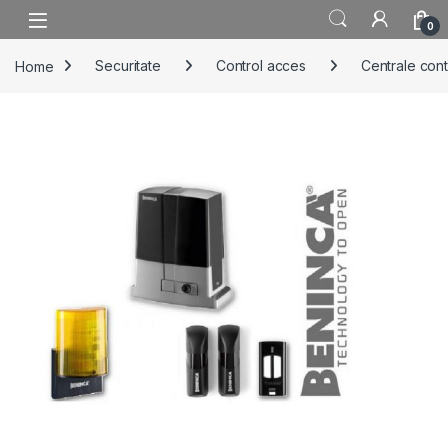
Skip to navigation
Skip to content
0
Home
Securitate
Control acces
Centrale cont