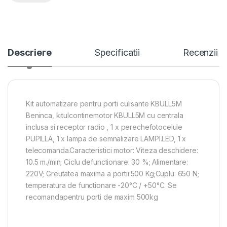
Descriere
Specificatii
Recenzii
Kit automatizare pentru porti culisante KBULL5M
Beninca, kitulcontinemotor KBULL5M cu centrala
inclusa si receptor radio , 1 x perechefotocelule
PUPILLA, 1 x lampa de semnalizare LAMPI.LED, 1 x
telecomanda.Caracteristici motor: Viteza deschidere:
10.5 m./min; Ciclu defunctionare: 30 %; Alimentare:
220V; Greutatea maxima a portii:500 Kg;Cuplu: 650 N;
temperatura de functionare -20°C / +50°C. Se
recomandapentru porti de maxim 500kg