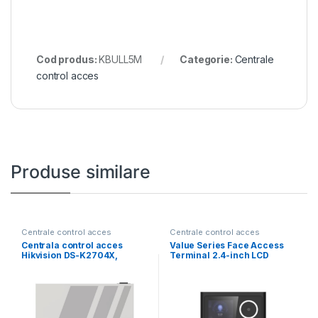
Cod produs:
KBULL5M
Categorie:
Centrale
control acces
Produse similare
Centrale control acces
Centrale control acces
Centrala control acces
Value Series Face Access
Hikvision DS-K2704X,
Terminal 2.4-inch LCD
10/100/1000 Mbps,
screen, 2 MP
interfete: 1x Network,