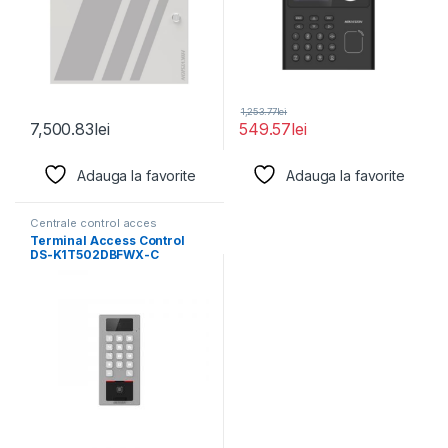
1,253.77
lei
7,500.83
lei
549.57
lei
Adauga la favorite
Adauga la favorite
Centrale control acces
Terminal Access Control
DS-K1T502DBFWX-C
Supports up to 256 GB SD