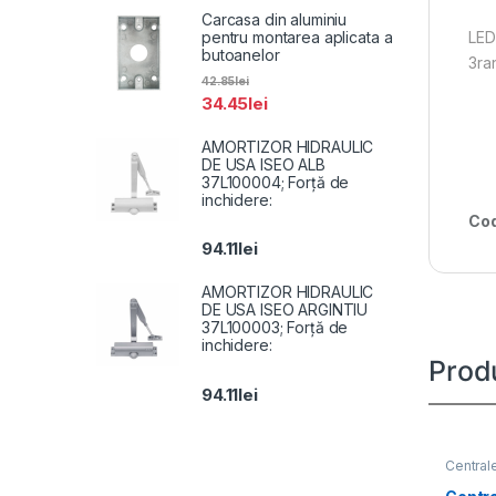
Carcasa din aluminiu
pentru montarea aplicata a
LED
butoanelor
3ra
42.85
lei
34.45
lei
AMORTIZOR HIDRAULIC
DE USA ISEO ALB
37L100004; Forță de
inchidere:
Cod
94.11
lei
AMORTIZOR HIDRAULIC
DE USA ISEO ARGINTIU
37L100003; Forță de
inchidere:
Prod
94.11
lei
Central