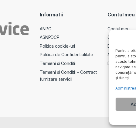
Informatii
Contul meu
ANPC
Contul meu
ASNPDCP
Comenzi
Politica cookie-uri
Descarcari
Pentru a ofe
Politica de Confidentialitate
Adrese
pentru a st
aceste tehn
Termeni si Conditii
Detalii cont
navigare sau
Termeni si Conditii – Contract
consimțămân
și funcții.
furnizare servicii
Administrea
Ac