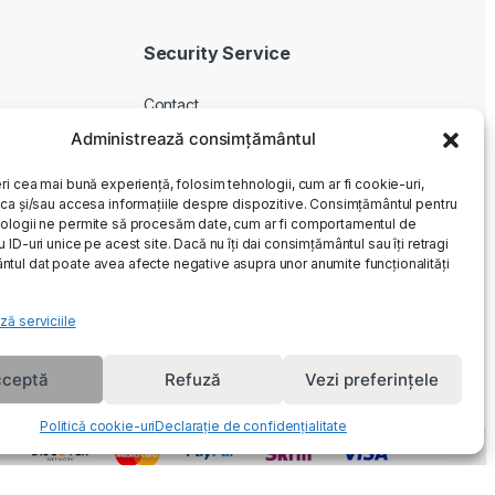
Security Service
Contact
Despre noi
Administrează consimțământul
Livrare produse
ri cea mai bună experiență, folosim tehnologii, cum ar fi cookie-uri,
Service si garantie
oca și/sau accesa informațiile despre dispozitive. Consimțământul pentru
ologii ne permite să procesăm date, cum ar fi comportamentul de
Cum cumpar
 ID-uri unice pe acest site. Dacă nu îți dai consimțământul sau îți retragi
Returnari
tul dat poate avea afecte negative asupra unor anumite funcționalități
ză serviciile
ceptă
Refuză
Vezi preferințele
Politică cookie-uri
Declarație de confidențialitate