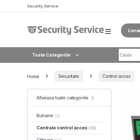
Skip to navigation
Skip to content
Security Service
Livra
Search fo
Toate Categoriile
Home
Securitate
Control acces
Afiseaza toate categoriile
Butoane
(3)
Centrale control acces
(23)
Cititoare