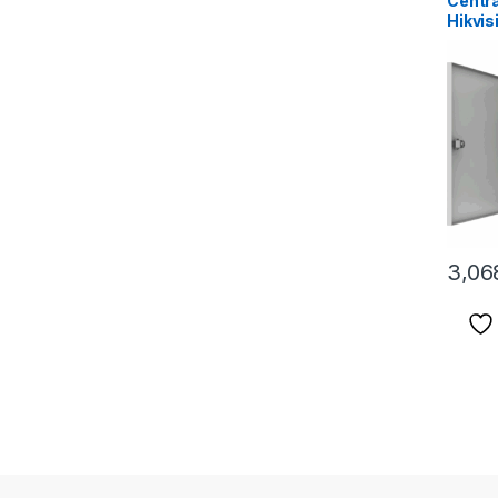
Centra
Hikvi
pentru
(2
3,06