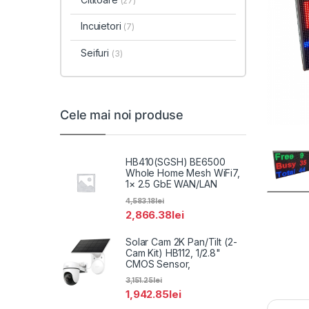
(27)
Incuietori
(7)
Seifuri
(3)
Cele mai noi produse
HB410(SGSH) BE6500
Whole Home Mesh WiFi7,
1× 2.5 GbE WAN/LAN
4,583.18
lei
2,866.38
lei
Solar Cam 2K Pan/Tilt (2-
Cam Kit) HB112, 1/2.8"
CMOS Sensor,
3,151.25
lei
1,942.85
lei