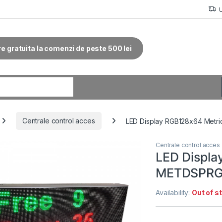
re gratuita la comenzi de peste 500 lei
r:
Centrale control acces
LED Display RGB128x64 Metri
Centrale control acces
LED Displa
METDSPRGB1
Availability:
Out of s