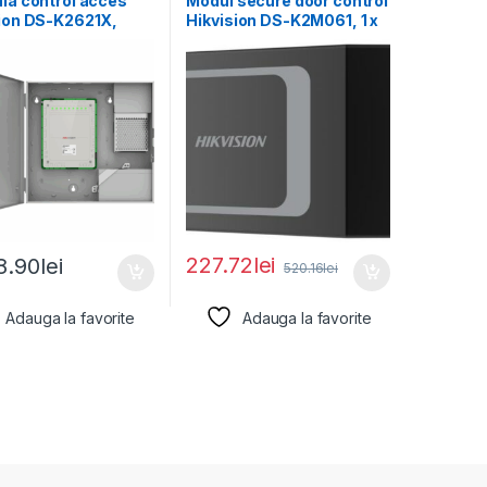
la control acces
Modul secure door control
sion DS-K2621X,
Hikvision DS-K2M061, 1 x
 1 usa bidirectionale
interfata RS-485,
227.72
lei
8.90
lei
520.16
lei
Adauga la favorite
Adauga la favorite