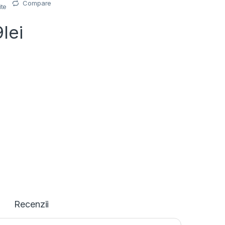
Compare
ite
9
lei
Recenzii