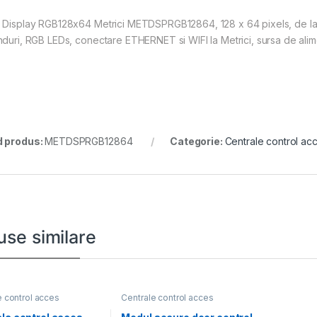
 Display RGB128x64 Metrici METDSPRGB12864, 128 x 64 pixels, de la 6
nduri, RGB LEDs, conectare ETHERNET si WIFI la Metrici, sursa de ali
 produs:
METDSPRGB12864
Categorie:
Centrale control ac
use similare
e control acces
Centrale control acces