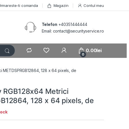
Urmareste-ti comanda
Magazin
Contul meu
Telefon
+40351444444
Email: contact@securityservice.ro
0.00
lei
0
ci METDSPRGB12864, 128 x 64 pixels, de
y RGB128x64 Metrici
2864, 128 x 64 pixels, de
tock