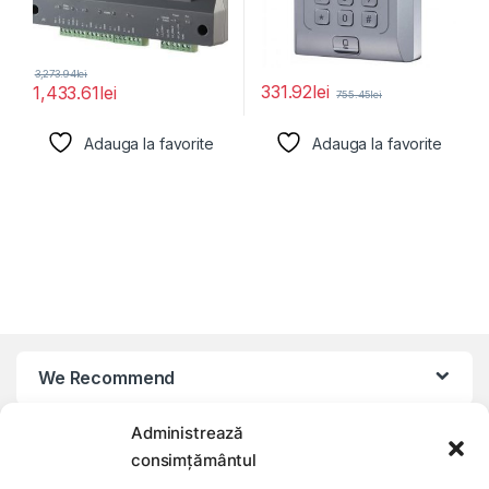
3,273.94
lei
331.92
lei
1,433.61
lei
755.45
lei
Adauga la favorite
Adauga la favorite
We Recommend
Administrează
My Account
consimțământul