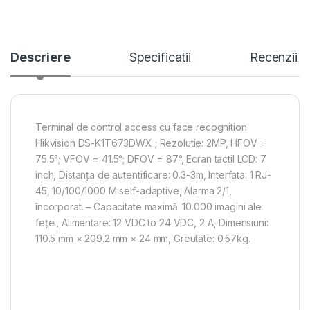
Descriere
Specificatii
Recenzii
Terminal de control access cu face recognition
Hikvision DS-K1T673DWX ; Rezolutie: 2MP, HFOV =
75.5°; VFOV = 41.5°; DFOV = 87°, Ecran tactil LCD: 7
inch, Distanța de autentificare: 0.3-3m, Interfata: 1 RJ-
45, 10/100/1000 M self-adaptive, Alarma 2/1,
încorporat. – Capacitate maximă: 10.000 imagini ale
feței, Alimentare: 12 VDC to 24 VDC, 2 A, Dimensiuni:
110.5 mm × 209.2 mm × 24 mm, Greutate: 0.57kg.