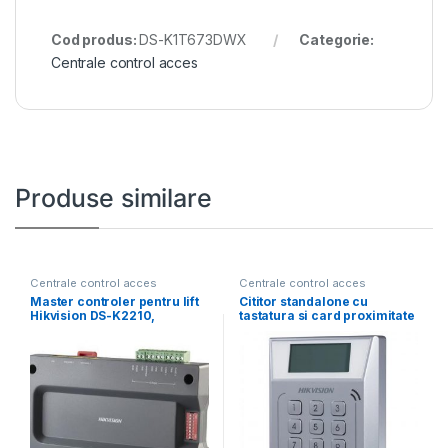
Cod produs:
DS-K1T673DWX
Categorie:
Centrale control acces
Produse similare
Centrale control acces
Centrale control acces
Master controler pentru lift
Cititor standalone cu
Hikvision DS-K2210,
tastatura si card proximitate
management pana la 128
Hkvision DS-K1T802M,
suporta