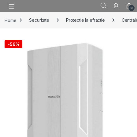
Skip to navigation
Skip to content
0
Home
Securitate
Protectie la efractie
Centrale
-
56%