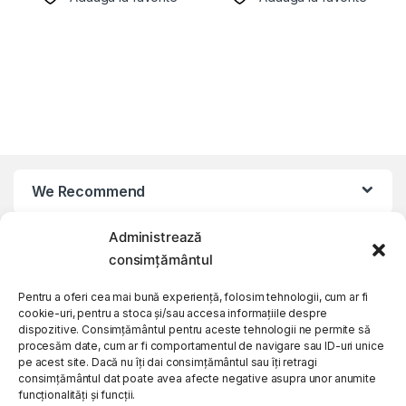
We Recommend
Administrează
My Account
consimțământul
Customer Care
Pentru a oferi cea mai bună experiență, folosim tehnologii, cum ar fi
cookie-uri, pentru a stoca și/sau accesa informațiile despre
dispozitive. Consimțământul pentru aceste tehnologii ne permite să
procesăm date, cum ar fi comportamentul de navigare sau ID-uri unice
About Us
pe acest site. Dacă nu îți dai consimțământul sau îți retragi
consimțământul dat poate avea afecte negative asupra unor anumite
funcționalități și funcții.