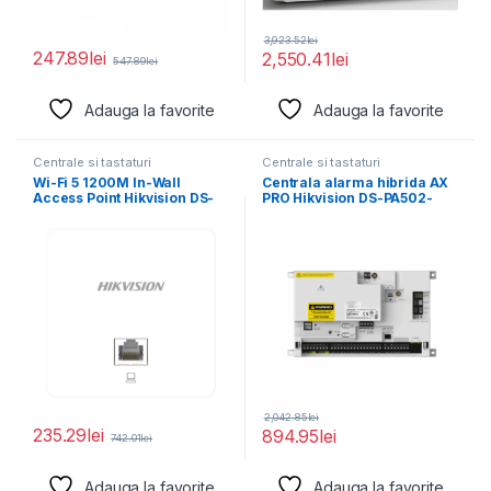
3,923.52
lei
247.89
lei
2,550.41
lei
547.89
lei
Adauga la favorite
Adauga la favorite
Centrale si tastaturi
Centrale si tastaturi
Wi-Fi 5 1200M In-Wall
Centrala alarma hibrida AX
Access Point Hikvision DS-
PRO Hikvision DS-PA502-
3WAP521-SI 2 Gigabit
128, EN50131 GRADE 2,
2,042.85
lei
235.29
lei
894.95
lei
742.01
lei
Adauga la favorite
Adauga la favorite