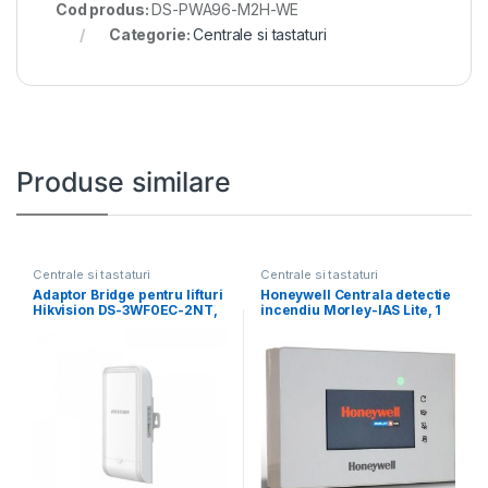
Cod produs:
DS-PWA96-M2H-WE
Categorie:
Centrale si tastaturi
Produse similare
Centrale si tastaturi
Centrale si tastaturi
Adaptor Bridge pentru lifturi
Honeywell Centrala detectie
Hikvision DS-3WF0EC-2NT,
incendiu Morley-IAS Lite, 1
distanta transmisie wireless:
linie cu 32
500m,