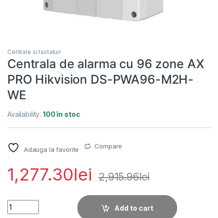
Centrale si tastaturi
Centrala de alarma cu 96 zone AX
PRO Hikvision DS-PWA96-M2H-
WE
Availability:
100 în stoc
Compare
Adauga la favorite
1,277.30
lei
2,915.96
lei
Centrala de alarma cu 96 zone AX PRO Hikvision DS-PWA96
Add to cart