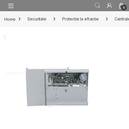
Skip to navigation
Skip to content
0
Home
Securitate
Protectie la efractie
Centrale