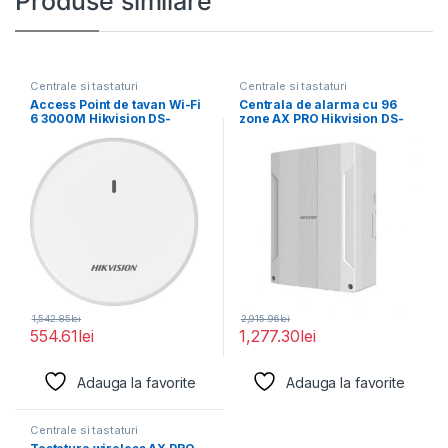
Produse similare
Centrale si tastaturi
Centrale si tastaturi
Access Point de tavan Wi-Fi
Centrala de alarma cu 96
6 3000M Hikvision DS-
zone AX PRO Hikvision DS-
3WAP622E-SI; 1
PWA96-M2H-WE
1,542.85
lei
2,915.96
lei
554.61
lei
1,277.30
lei
Adauga la favorite
Adauga la favorite
Centrale si tastaturi