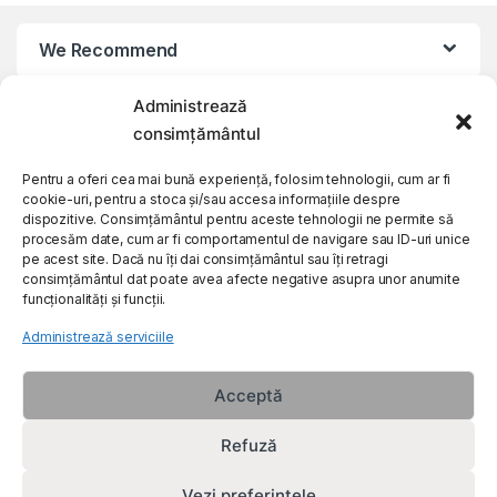
We Recommend
Administrează
My Account
consimțământul
Customer Care
Pentru a oferi cea mai bună experiență, folosim tehnologii, cum ar fi
cookie-uri, pentru a stoca și/sau accesa informațiile despre
dispozitive. Consimțământul pentru aceste tehnologii ne permite să
procesăm date, cum ar fi comportamentul de navigare sau ID-uri unice
About Us
pe acest site. Dacă nu îți dai consimțământul sau îți retragi
consimțământul dat poate avea afecte negative asupra unor anumite
funcționalități și funcții.
Administrează serviciile
Acceptă
Refuză
Vezi preferințele