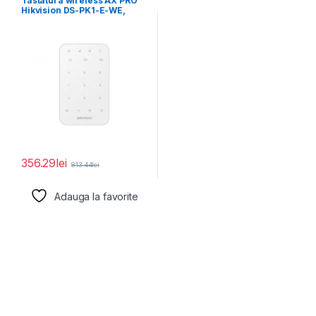
Tastatura wireless AX PRO
Hikvision DS-PK1-E-WE,
868MHz two-way Tri-X
wireless
356.29
lei
813.44
lei
Adauga la favorite