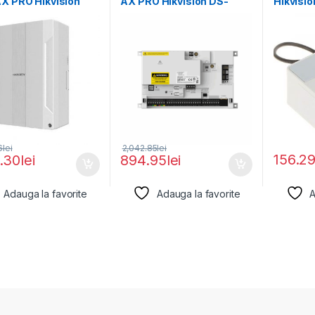
X PRO Hikvision
AX PRO Hikvision DS-
Hikvisi
WA96-M2H-WE
PA502-128, EN50131
WE, 1 x
GRADE 2,
6
lei
2,042.85
lei
156.2
7.30
lei
894.95
lei
Adauga la favorite
Adauga la favorite
A