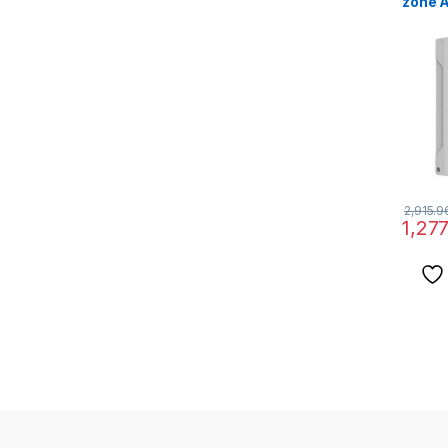
zone A
DS-P
2,915.9
1,27