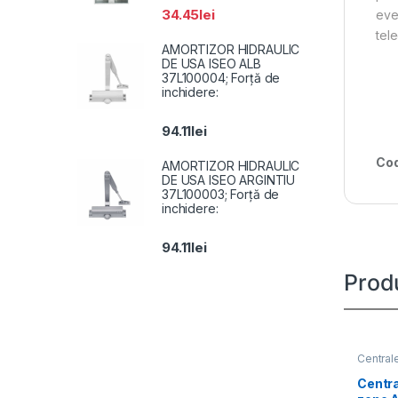
34.45
lei
eve
tel
AMORTIZOR HIDRAULIC
DE USA ISEO ALB
37L100004; Forță de
inchidere:
94.11
lei
Cod
AMORTIZOR HIDRAULIC
DE USA ISEO ARGINTIU
37L100003; Forță de
inchidere:
94.11
lei
Prod
Centrale
Centra