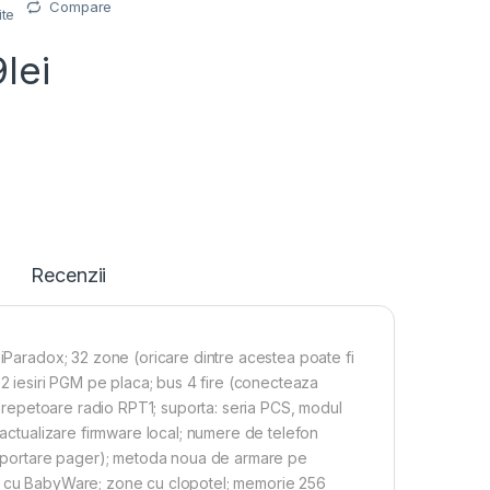
Compare
ite
9
lei
Recenzii
 iParadox; 32 zone (oricare dintre acestea poate fi
ca; 2 iesiri PGM pe placa; bus 4 fire (conecteaza
 2 repetoare radio RPT1; suporta: seria PCS, modul
 actualizare firmware local; numere de telefon
 raportare pager); metoda noua de armare pe
ie cu BabyWare; zone cu clopotel; memorie 256