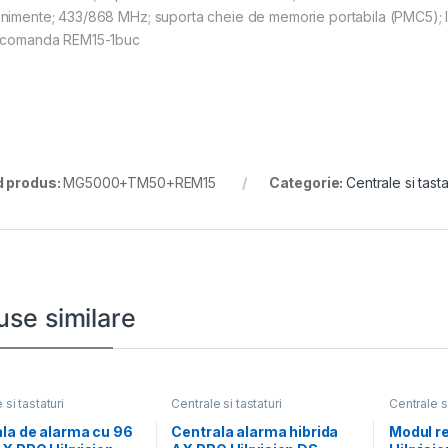
nimente; 433/868 MHz; suporta cheie de memorie portabila (PMC5); I
ecomanda REM15-1buc
 produs:
MG5000+TM50+REM15
Categorie:
Centrale si tasta
use similare
 si tastaturi
Centrale si tastaturi
Centrale si
la de alarma cu 96
Centrala alarma hibrida
Modul r