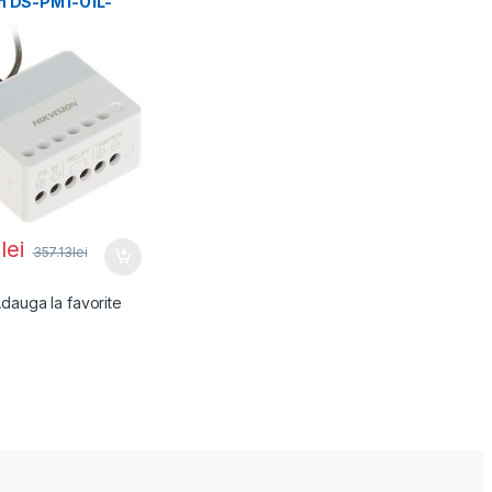
on DS-PM1-O1L-
 NO/NC (0~36 V
9
lei
357.13
lei
dauga la favorite