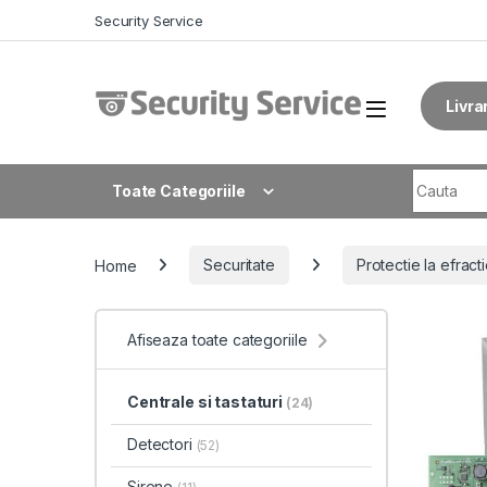
Skip to navigation
Skip to content
Security Service
Livra
Search fo
Toate Categoriile
Home
Securitate
Protectie la efract
Afiseaza toate categoriile
Centrale si tastaturi
(24)
Detectori
(52)
Sirene