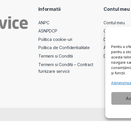
Informatii
Contul meu
ANPC
Contul meu
ASNPDCP
Comenzi
Politica cookie-uri
Descarcari
Pentru a ofe
Politica de Confidentialitate
Adrese
pentru a st
Termeni si Conditii
Detalii cont
aceste tehn
navigare sau
Termeni si Conditii – Contract
consimțămân
furnizare servicii
și funcții.
Administrea
Ac