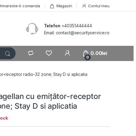
Urmareste-ti comanda
Magazin
Contul meu
Telefon
+40351444444
Email: contact@securityservice.ro
0.00
lei
0
r-receptor radio-32 zone; Stay D si aplicatia
agellan cu emiţător-receptor
ne; Stay D si aplicatia
tock