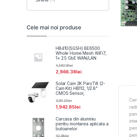
(11)
Cele mai noi produse
HB410(SGSH) BE6500
Whole Home Mesh WiFi7,
1× 2.5 GbE WAN/LAN
4,583.18
lei
2,866.38
lei
Solar Cam 2K Pan/Tilt (2-
Cam Kit) HB112, 1/2.8"
CMOS Sensor,
Cen
3,151.25
lei
1,942.85
lei
radi
pan
Carcasa din aluminiu
int
pentru montarea aplicata a
pen
butoanelor
per
42.85
lei