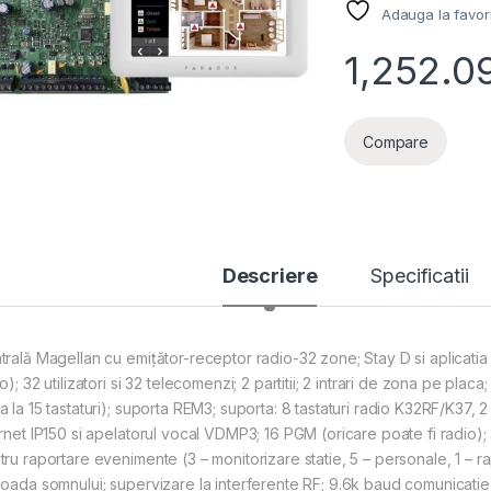
Adauga la favor
1,252.0
Compare
Descriere
Specificatii
trală Magellan cu emiţător-receptor radio-32 zone; Stay D si aplicatia
o); 32 utilizatori si 32 telecomenzi; 2 partitii; 2 intrari de zona pe pla
a la 15 tastaturi); suporta REM3; suporta: 8 tastaturi radio K32RF/K37,
ernet IP150 si apelatorul vocal VDMP3; 16 PGM (oricare poate fi radio);
tru raportare evenimente (3 – monitorizare statie, 5 – personale, 1 –
ioada somnului; supervizare la interferente RF; 9.6k baud comunicat