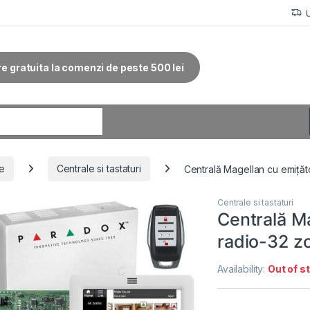
re gratuita la comenzi de peste 500 lei
r:
ie
Centrale si tastaturi
Centrală Magellan cu emiţăto
Centrale si tastaturi
Centrală M
radio-32 zo
Availability:
Out of s