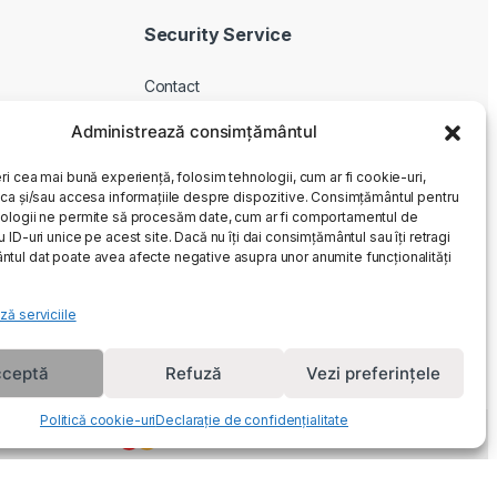
Security Service
Contact
Despre noi
Administrează consimțământul
Livrare produse
ri cea mai bună experiență, folosim tehnologii, cum ar fi cookie-uri,
Service si garantie
oca și/sau accesa informațiile despre dispozitive. Consimțământul pentru
Cum cumpar
ologii ne permite să procesăm date, cum ar fi comportamentul de
 ID-uri unice pe acest site. Dacă nu îți dai consimțământul sau îți retragi
Returnari
tul dat poate avea afecte negative asupra unor anumite funcționalități
ză serviciile
ceptă
Refuză
Vezi preferințele
Politică cookie-uri
Declarație de confidențialitate