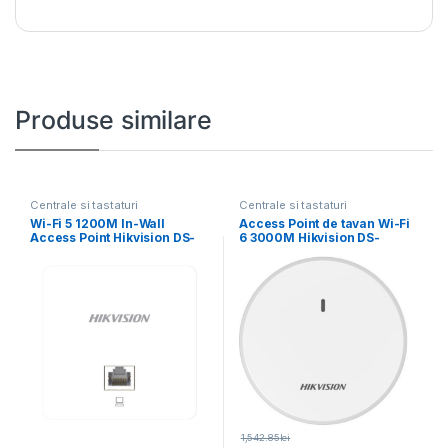
Produse similare
Centrale si tastaturi
Centrale si tastaturi
Wi-Fi 5 1200M In-Wall
Access Point de tavan Wi-Fi
Access Point Hikvision DS-
6 3000M Hikvision DS-
3WAP521-SI 2 Gigabit
3WAP622E-SI; 1
1,542.85
lei