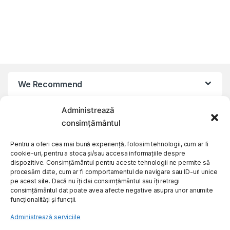
We Recommend
Administrează
My Account
consimțământul
Customer Care
Pentru a oferi cea mai bună experiență, folosim tehnologii, cum ar fi
cookie-uri, pentru a stoca și/sau accesa informațiile despre
dispozitive. Consimțământul pentru aceste tehnologii ne permite să
procesăm date, cum ar fi comportamentul de navigare sau ID-uri unice
About Us
pe acest site. Dacă nu îți dai consimțământul sau îți retragi
consimțământul dat poate avea afecte negative asupra unor anumite
funcționalități și funcții.
Administrează serviciile