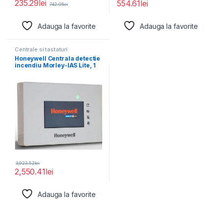
235.29
lei
554.61
lei
742.01
lei
Adauga la favorite
Adauga la favorite
Centrale si tastaturi
Honeywell Centrala detectie
incendiu Morley-IAS Lite, 1
linie cu 32
3,923.52
lei
2,550.41
lei
Adauga la favorite