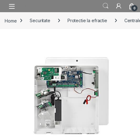
Skip to navigation
Skip to content
0
Home
Securitate
Protectie la efractie
Centrale