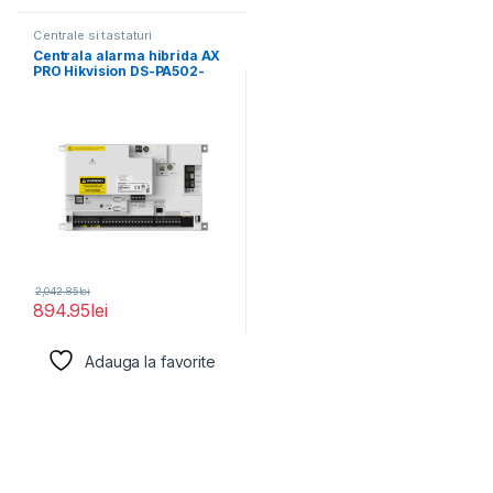
Centrale si tastaturi
Centrala alarma hibrida AX
PRO Hikvision DS-PA502-
128, EN50131 GRADE 2,
2,042.85
lei
894.95
lei
Adauga la favorite