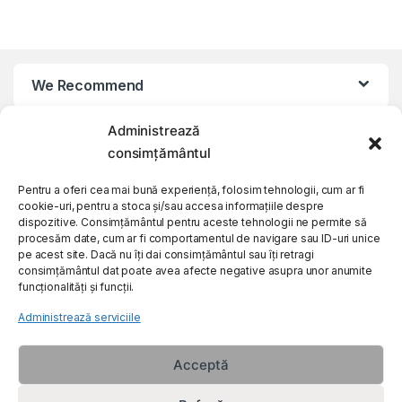
We Recommend
Administrează
My Account
consimțământul
Customer Care
Pentru a oferi cea mai bună experiență, folosim tehnologii, cum ar fi
cookie-uri, pentru a stoca și/sau accesa informațiile despre
dispozitive. Consimțământul pentru aceste tehnologii ne permite să
procesăm date, cum ar fi comportamentul de navigare sau ID-uri unice
About Us
pe acest site. Dacă nu îți dai consimțământul sau îți retragi
consimțământul dat poate avea afecte negative asupra unor anumite
funcționalități și funcții.
Administrează serviciile
Acceptă