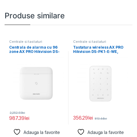
Produse similare
Centrale si tastaturi
Centrale si tastaturi
Centrala de alarma cu 96
Tastatura wireless AX PRO
zone AX PRO Hikvision DS-
Hikvision DS-PK1-E-WE,
PWA96-M-WE,
868MHz two-way Tri-X
wireless
2,252.93
lei
356.29
lei
987.39
lei
813.44
lei
Adauga la favorite
Adauga la favorite