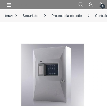
Skip to navigation
Skip to content
0
Home
Securitate
Protectie la efractie
Centrale