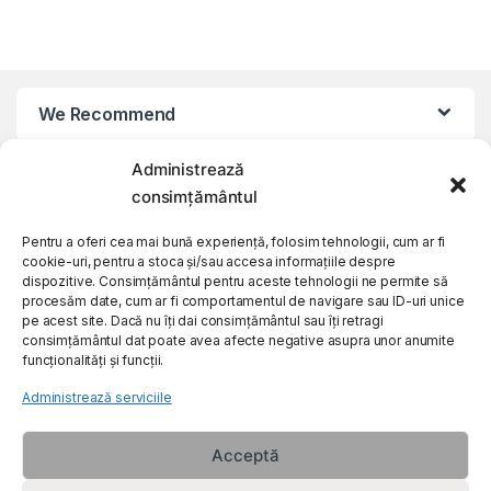
We Recommend
Administrează
My Account
consimțământul
Customer Care
Pentru a oferi cea mai bună experiență, folosim tehnologii, cum ar fi
cookie-uri, pentru a stoca și/sau accesa informațiile despre
dispozitive. Consimțământul pentru aceste tehnologii ne permite să
procesăm date, cum ar fi comportamentul de navigare sau ID-uri unice
About Us
pe acest site. Dacă nu îți dai consimțământul sau îți retragi
consimțământul dat poate avea afecte negative asupra unor anumite
funcționalități și funcții.
Administrează serviciile
Acceptă