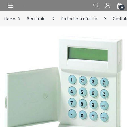
Skip to navigation
Skip to content
0
Home
Securitate
Protectie la efractie
Centrale