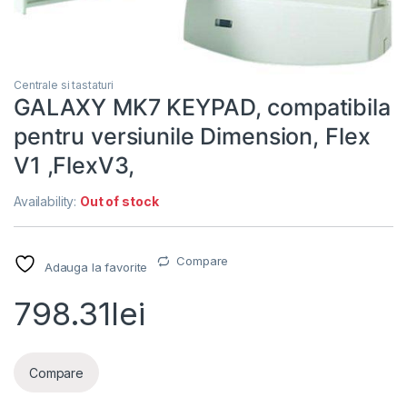
Centrale si tastaturi
GALAXY MK7 KEYPAD, compatibila
pentru versiunile Dimension, Flex
V1 ,FlexV3,
Availability:
Out of stock
Compare
Adauga la favorite
798.31
lei
Compare