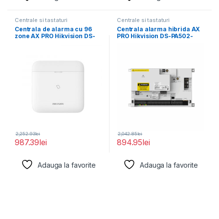
Centrale si tastaturi
Centrale si tastaturi
Centrala de alarma cu 96
Centrala alarma hibrida AX
zone AX PRO Hikvision DS-
PRO Hikvision DS-PA502-
PWA96-M-WE,
128, EN50131 GRADE 2,
2,252.93
lei
2,042.85
lei
987.39
lei
894.95
lei
Adauga la favorite
Adauga la favorite