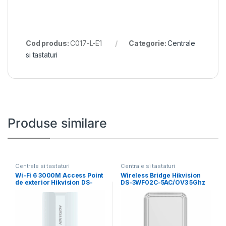
Cod produs:
C017-L-E1
Categorie:
Centrale
si tastaturi
Produse similare
Centrale si tastaturi
Centrale si tastaturi
Wi-Fi 6 3000M Access Point
Wireless Bridge Hikvision
de exterior Hikvision DS-
DS-3WF02C-5AC/OV3 5Ghz
3WAP623E-SI 1
867Mbps 5km Outdoor
Wireless CPE,