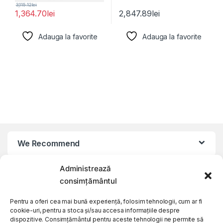
3,115.12
lei
1,364.70
lei
2,847.89
lei
Adauga la favorite
Adauga la favorite
We Recommend
Administrează
My Account
consimțământul
Customer Care
Pentru a oferi cea mai bună experiență, folosim tehnologii, cum ar fi
cookie-uri, pentru a stoca și/sau accesa informațiile despre
dispozitive. Consimțământul pentru aceste tehnologii ne permite să