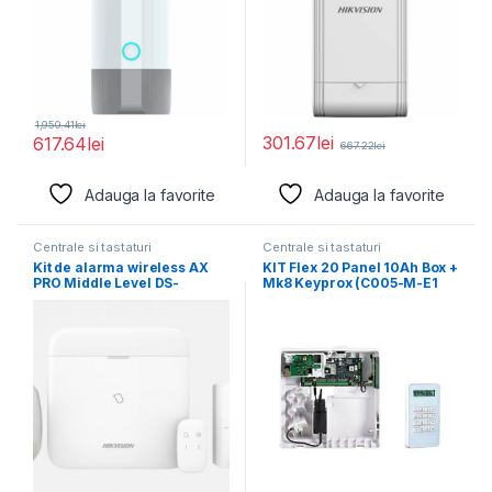
1,950.41
lei
301.67
lei
617.64
lei
667.22
lei
Adauga la favorite
Adauga la favorite
Centrale si tastaturi
Centrale si tastaturi
Kit de alarma wireless AX
KIT Flex 20 Panel 10Ah Box +
PRO Middle Level DS-
Mk8 Keyprox (C005-M-E1
PWA96-Kit-WE,