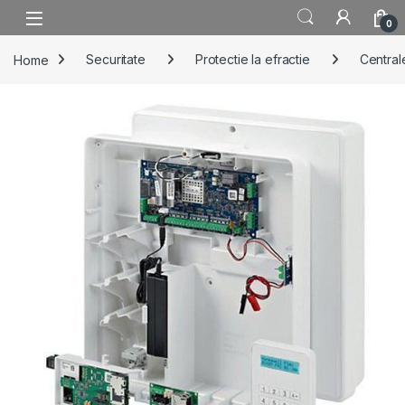
Skip to navigation
Skip to content
0
Home
Securitate
Protectie la efractie
Centrale