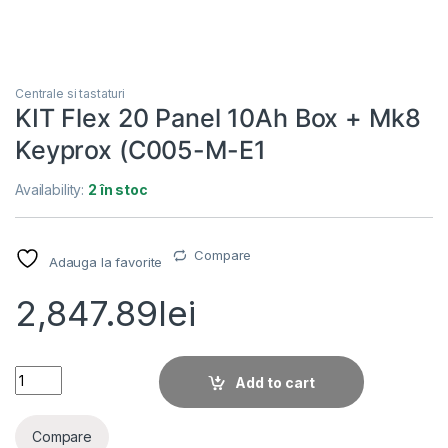
Centrale si tastaturi
KIT Flex 20 Panel 10Ah Box + Mk8
Keyprox (C005-M-E1
Availability:
2 în stoc
Compare
Adauga la favorite
2,847.89
lei
KIT Flex 20 Panel 10Ah Box + Mk8 Keyprox (C005-M-E1 quanti
Add to cart
Compare