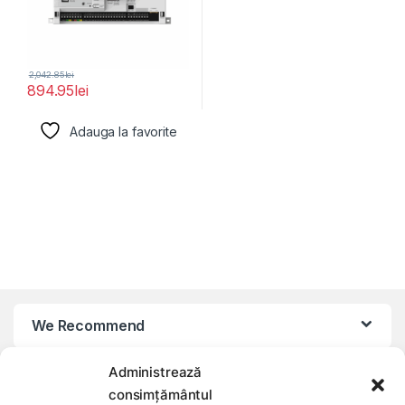
2,042.85
lei
894.95
lei
Adauga la favorite
We Recommend
Administrează
My Account
consimțământul