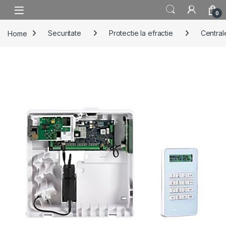
Skip to navigation
Skip to content
0
Home
Securitate
Protectie la efractie
Centrale