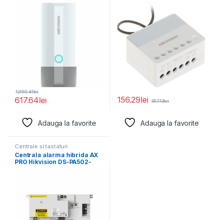
3WAP623E-SI 1
x NO/NC (0~36 V
1,950.41
lei
156.29
lei
617.64
lei
357.13
lei
Adauga la favorite
Adauga la favorite
Centrale si tastaturi
Centrala alarma hibrida AX
PRO Hikvision DS-PA502-
128, EN50131 GRADE 2,