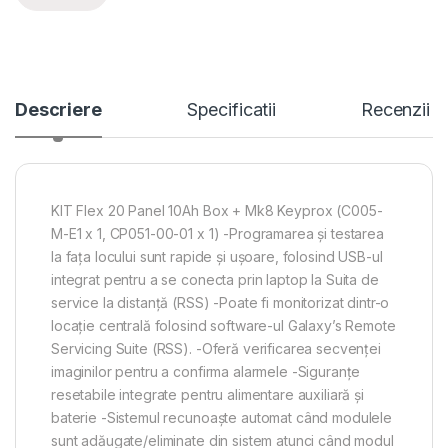
Descriere
Specificatii
Recenzii
KIT Flex 20 Panel 10Ah Box + Mk8 Keyprox (C005-
M-E1 x 1, CP051-00-01 x 1) -Programarea și testarea
la fața locului sunt rapide și ușoare, folosind USB-ul
integrat pentru a se conecta prin laptop la Suita de
service la distanță (RSS) -Poate fi monitorizat dintr-o
locație centrală folosind software-ul Galaxy’s Remote
Servicing Suite (RSS). -Oferă verificarea secvenței
imaginilor pentru a confirma alarmele -Siguranțe
resetabile integrate pentru alimentare auxiliară și
baterie -Sistemul recunoaște automat când modulele
sunt adăugate/eliminate din sistem atunci când modul