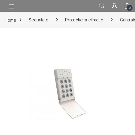
Skip to navigation
Skip to content
0
Home
Securitate
Protectie la efractie
Centrale