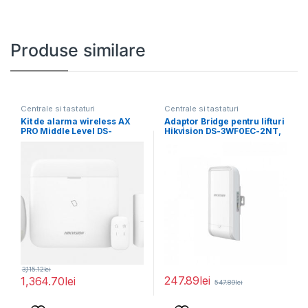
Produse similare
Centrale si tastaturi
Centrale si tastaturi
Kit de alarma wireless AX
Adaptor Bridge pentru lifturi
PRO Middle Level DS-
Hikvision DS-3WF0EC-2NT,
PWA96-Kit-WE,
distanta transmisie wireless:
500m,
3,115.12
lei
247.89
lei
1,364.70
lei
547.89
lei