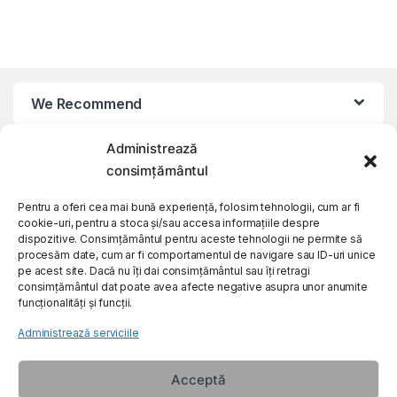
We Recommend
Administrează
My Account
consimțământul
Customer Care
Pentru a oferi cea mai bună experiență, folosim tehnologii, cum ar fi
cookie-uri, pentru a stoca și/sau accesa informațiile despre
dispozitive. Consimțământul pentru aceste tehnologii ne permite să
procesăm date, cum ar fi comportamentul de navigare sau ID-uri unice
About Us
pe acest site. Dacă nu îți dai consimțământul sau îți retragi
consimțământul dat poate avea afecte negative asupra unor anumite
funcționalități și funcții.
Administrează serviciile
Acceptă