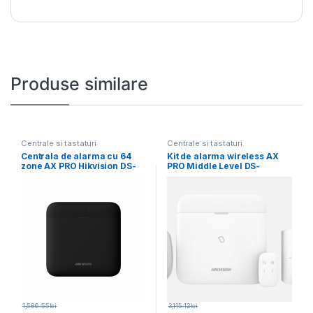
Produse similare
Centrale si tastaturi
Centrale si tastaturi
Centrala de alarma cu 64
Kit de alarma wireless AX
zone AX PRO Hikvision DS-
PRO Middle Level DS-
PWA64-L-WE,
PWA96-Kit-WE,
1,586.55
lei
3,115.12
lei