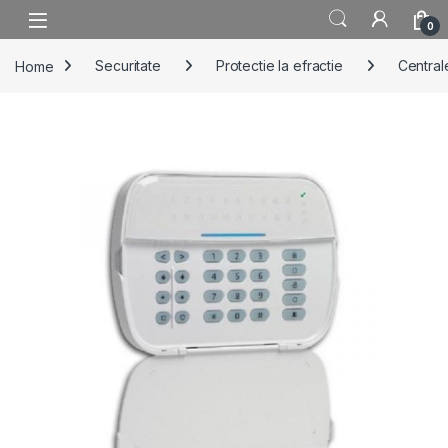
Skip to navigation
Skip to content
0
Home
Securitate
Protectie la efractie
Centrale