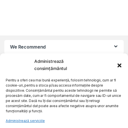
We Recommend
Administrează
My Account
consimțământul
Customer Care
Pentru a oferi cea mai bună experiență, folosim tehnologii, cum ar fi
cookie-uri, pentru a stoca și/sau accesa informațiile despre
dispozitive. Consimțământul pentru aceste tehnologii ne permite să
procesăm date, cum ar fi comportamentul de navigare sau ID-uri unice
About Us
pe acest site. Dacă nu îți dai consimțământul sau îți retragi
consimțământul dat poate avea afecte negative asupra unor anumite
funcționalități și funcții.
Administrează serviciile