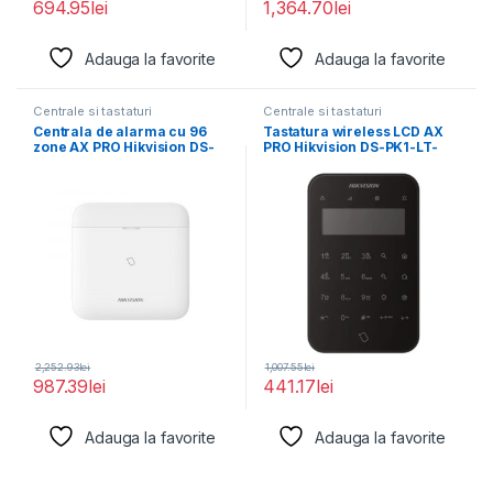
694.95
lei
1,364.70
lei
Adauga la favorite
Adauga la favorite
Centrale si tastaturi
Centrale si tastaturi
Centrala de alarma cu 96
Tastatura wireless LCD AX
zone AX PRO Hikvision DS-
PRO Hikvision DS-PK1-LT-
PWA96-M-WE,
WE/BK, 868MHz two-way
Tri-X
2,252.93
lei
1,007.55
lei
987.39
lei
441.17
lei
Adauga la favorite
Adauga la favorite