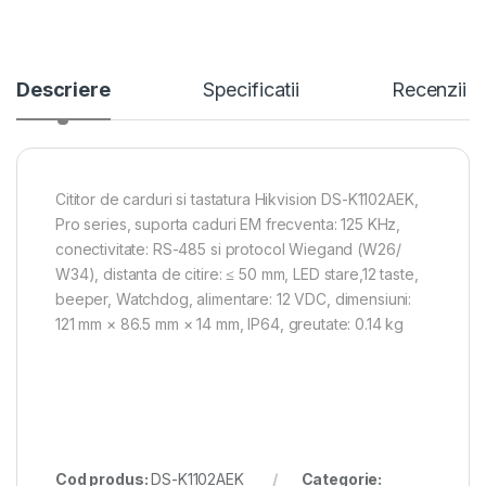
Descriere
Specificatii
Recenzii
Cititor de carduri si tastatura Hikvision DS-K1102AEK,
Pro series, suporta caduri EM frecventa: 125 KHz,
conectivitate: RS-485 si protocol Wiegand (W26/
W34), distanta de citire: ≤ 50 mm, LED stare,12 taste,
beeper, Watchdog, alimentare: 12 VDC, dimensiuni:
121 mm × 86.5 mm × 14 mm, IP64, greutate: 0.14 kg
Cod produs:
DS-K1102AEK
Categorie: