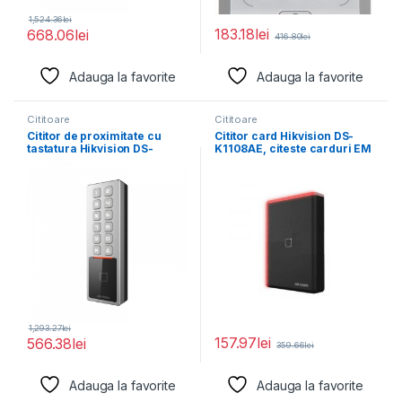
1,524.36
lei
183.18
lei
668.06
lei
416.80
lei
Adauga la favorite
Adauga la favorite
Cititoare
Cititoare
Cititor de proximitate cu
Cititor card Hikvision DS-
tastatura Hikvision DS-
K1108AE, citeste carduri EM
K1T805MBWX, M1 card, RS-
125 KHz, distanta
485
1,293.27
lei
157.97
lei
566.38
lei
359.66
lei
Adauga la favorite
Adauga la favorite