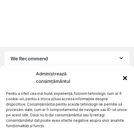
We Recommend
Administrează
My Account
consimțământul
Customer Care
Pentru a oferi cea mai bună experiență, folosim tehnologii, cum ar fi
cookie-uri, pentru a stoca și/sau accesa informațiile despre
dispozitive. Consimțământul pentru aceste tehnologii ne permite să
procesăm date, cum ar fi comportamentul de navigare sau ID-uri unice
About Us
pe acest site. Dacă nu îți dai consimțământul sau îți retragi
consimțământul dat poate avea afecte negative asupra unor anumite
funcționalități și funcții.