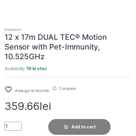
Detectori
12 x 17m DUAL TEC® Motion
Sensor with Pet-Immunity,
10.525GHz
Availability:
10 în stoc
Compare
Adauga la favorite
359.66
lei
12 x 17m DUAL TEC® Motion Sensor with Pet-Immunity, 10.52
Add to cart