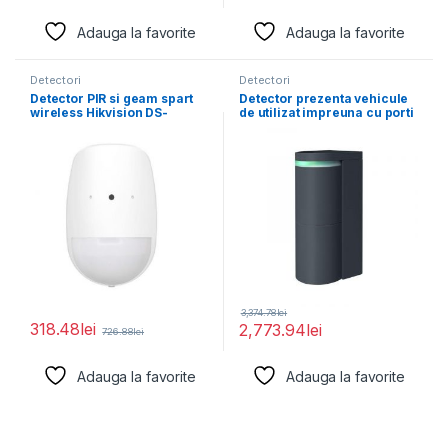
Adauga la favorite
Adauga la favorite
Detectori
Detectori
Detector PIR si geam spart
Detector prezenta vehicule
wireless Hikvision DS-
de utilizat impreuna cu porti
PDPG12P-EG2-WE,
automatizate sau
frecventa
3,374.78
lei
318.48
lei
2,773.94
lei
726.88
lei
Adauga la favorite
Adauga la favorite