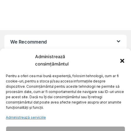
We Recommend
Administrează
My Account
consimțământul
Customer Care
Pentru a oferi cea mai bună experiență, folosim tehnologii, cum ar fi
cookie-uri, pentru a stoca și/sau accesa informațiile despre
dispozitive. Consimțământul pentru aceste tehnologii ne permite să
procesăm date, cum ar fi comportamentul de navigare sau ID-uri unice
About Us
pe acest site. Dacă nu îți dai consimțământul sau îți retragi
consimțământul dat poate avea afecte negative asupra unor anumite
funcționalități și funcții.
Administrează serviciile