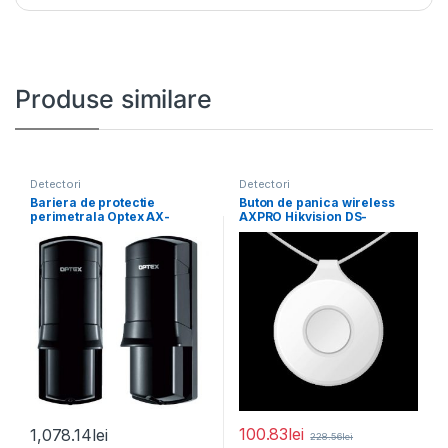
Produse similare
Detectori
Detectori
Bariera de protectie
Buton de panica wireless
perimetrala Optex AX-
AXPRO Hikvision DS-
200TF(BE) cu 4 canale,
PDEBP1-EG2-WE(Single
distanta
button), frecventa de
100.83
lei
1,078.14
lei
228.56
lei