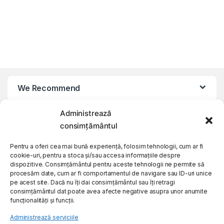
We Recommend
Administrează
My Account
consimțământul
Customer Care
Pentru a oferi cea mai bună experiență, folosim tehnologii, cum ar fi
cookie-uri, pentru a stoca și/sau accesa informațiile despre
dispozitive. Consimțământul pentru aceste tehnologii ne permite să
procesăm date, cum ar fi comportamentul de navigare sau ID-uri unice
About Us
pe acest site. Dacă nu îți dai consimțământul sau îți retragi
consimțământul dat poate avea afecte negative asupra unor anumite
funcționalități și funcții.
Administrează serviciile