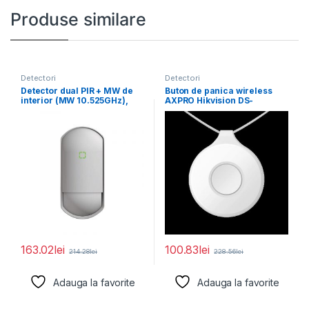
Produse similare
Detectori
Detectori
Detector dual PIR + MW de
Buton de panica wireless
interior (MW 10.525GHz),
AXPRO Hikvision DS-
Grade
PDEBP1-EG2-WE(Single
button), frecventa de
163.02
lei
100.83
lei
214.28
lei
228.56
lei
Adauga la favorite
Adauga la favorite