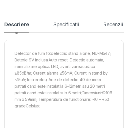
Descriere
Specificatii
Recenzii
Detector de fum fotoelectric stand alone, ND-M547;
Baterie 9V inclusa;Auto reset; Detectie automata,
semnalizare optica: LED, averti zareacustica
≥85dB/m; Curent alarma ≤56mA; Curent in stand by
≤15uA; Iesirereleu; Arie de detectie 40 de metri
patrati cand este instalat la 6-12metri sau 20 metri
patrati cand este instalat sub 6 metri;Dimensiuni:Φ106
mm x 59mm; Temperatura de functionare: -10 – +50
gradeCelsius;