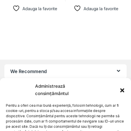
Adauga la favorite
Adauga la favorite
We Recommend
Administrează
My Account
consimțământul
Customer Care
Pentru a oferi cea mai bună experiență, folosim tehnologii, cum ar fi
cookie-uri, pentru a stoca și/sau accesa informațiile despre
dispozitive. Consimțământul pentru aceste tehnologii ne permite să
procesăm date, cum ar fi comportamentul de navigare sau ID-uri unice
About Us
pe acest site. Dacă nu îți dai consimțământul sau îți retragi