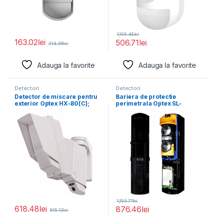
1,155.45
lei
163.02
lei
506.71
lei
214.28
lei
Adauga la favorite
Adauga la favorite
Detectori
Detectori
Detector de miscare pentru
Bariera de protectie
exterior Optex HX-80(C);
perimetrala Optex SL-
arie de acoperire
100TNR cu 1 canal, distanta
1,153.77
lei
618.48
lei
876.46
lei
815.12
lei