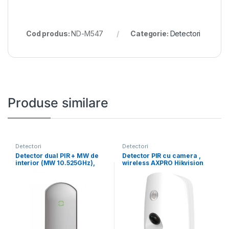
Cod produs:
ND-M547
Categorie:
Detectori
Produse similare
Detectori
Detectori
Detector dual PIR + MW de
Detector PIR cu camera ,
interior (MW 10.525GHz),
wireless AXPRO Hikvision
Grade
DS-PDPC12P-EG2-WE,
frecventa