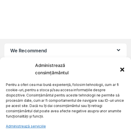
We Recommend
Administrează
My Account
consimțământul
Customer Care
Pentru a oferi cea mai bună experiență, folosim tehnologii, cum ar fi
cookie-uri, pentru a stoca și/sau accesa informațiile despre
dispozitive. Consimțământul pentru aceste tehnologii ne permite să
procesăm date, cum ar fi comportamentul de navigare sau ID-uri unice
About Us
pe acest site. Dacă nu îți dai consimțământul sau îți retragi
consimțământul dat poate avea afecte negative asupra unor anumite
funcționalități și funcții.
Administrează serviciile