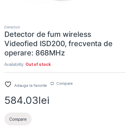
Detectori
Detector de fum wireless
Videofied ISD200, frecventa de
operare: 868MHz
Availability:
Out of stock
Compare
Adauga la favorite
584.03
lei
Compare