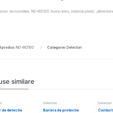
ector de inundatie, ND-WD100; Iesire releu, material plastic ,alimentare
 produs:
ND-WD100
Categorie:
Detectori
use similare
ri
Detectori
Detectori
 de detectie
Bariera de protectie
Contact