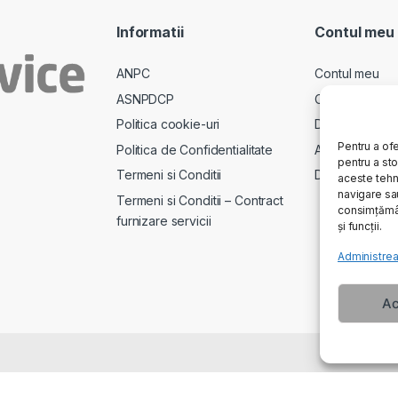
Informatii
Contul meu
ANPC
Contul meu
ASNPDCP
Comenzi
Politica cookie-uri
Descarcari
Pentru a ofe
Politica de Confidentialitate
Adrese
pentru a st
Termeni si Conditii
Detalii cont
aceste tehn
navigare sau
Termeni si Conditii – Contract
consimțămân
furnizare servicii
și funcții.
Administrea
Ac