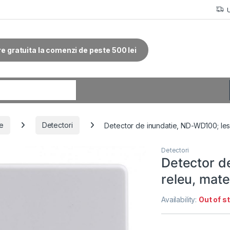
re gratuita la comenzi de peste 500 lei
r:
ie
Detectori
Detector de inundatie, ND-WD100; Iesire
Detectori
Detector d
releu, mater
Availability:
Out of s