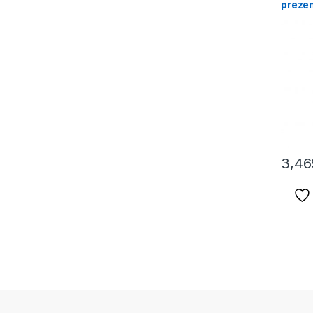
prezen
porti 
3,46