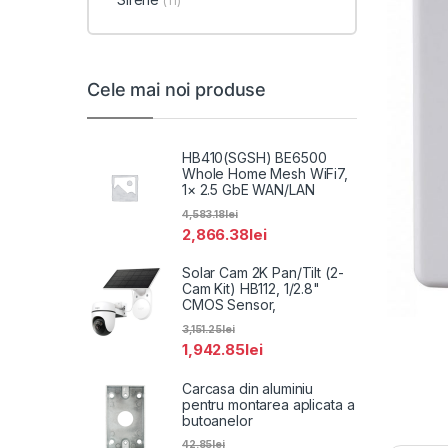
(11)
Cele mai noi produse
HB410(SGSH) BE6500
Whole Home Mesh WiFi7,
1× 2.5 GbE WAN/LAN
4,583.18
lei
2,866.38
lei
Solar Cam 2K Pan/Tilt (2-
Cam Kit) HB112, 1/2.8"
CMOS Sensor,
3,151.25
lei
1,942.85
lei
Carcasa din aluminiu
pentru montarea aplicata a
butoanelor
42.85
lei