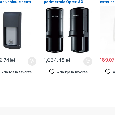
ta vehicule pentru
perimetrala Optex AX-
exterio
si bariere, Optex
100TF(BE) cu 4 canale,
Hikvisi
distanta
WE, fre
189.07
9.74
lei
1,034.45
lei
Adauga la favorite
Adauga la favorite
A