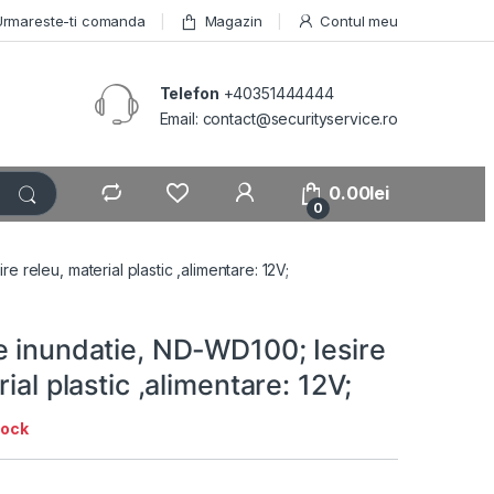
Urmareste-ti comanda
Magazin
Contul meu
Telefon
+40351444444
Email: contact@securityservice.ro
0.00
lei
0
 releu, material plastic ,alimentare: 12V;
e inundatie, ND-WD100; Iesire
ial plastic ,alimentare: 12V;
tock