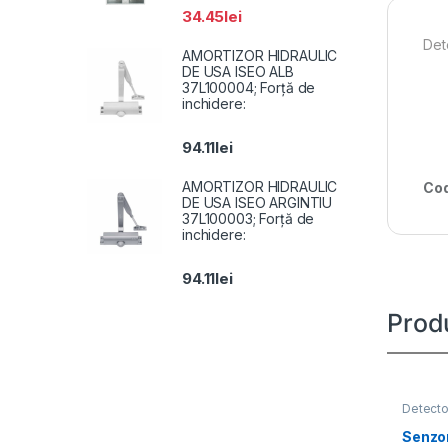
34.45
lei
Det
AMORTIZOR HIDRAULIC
DE USA ISEO ALB
37L100004; Forță de
inchidere:
94.11
lei
AMORTIZOR HIDRAULIC
Cod
DE USA ISEO ARGINTIU
37L100003; Forță de
inchidere:
94.11
lei
Prod
Detecto
Senzor