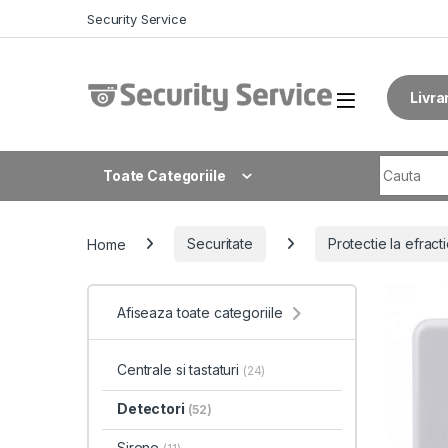
Skip to navigation
Skip to content
Security Service
Livra
Search fo
Toate Categoriile
Home
Securitate
Protectie la efract
Afiseaza toate categoriile
Centrale si tastaturi
(24)
Detectori
(52)
Sirene