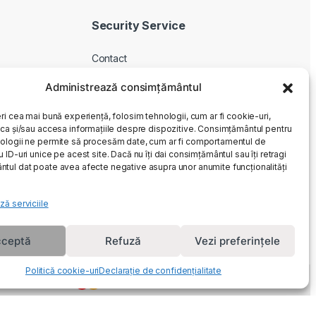
Security Service
Contact
Despre noi
Administrează consimțământul
Livrare produse
ri cea mai bună experiență, folosim tehnologii, cum ar fi cookie-uri,
Service si garantie
oca și/sau accesa informațiile despre dispozitive. Consimțământul pentru
Cum cumpar
ologii ne permite să procesăm date, cum ar fi comportamentul de
 ID-uri unice pe acest site. Dacă nu îți dai consimțământul sau îți retragi
Returnari
tul dat poate avea afecte negative asupra unor anumite funcționalități
ză serviciile
ceptă
Refuză
Vezi preferințele
Politică cookie-uri
Declarație de confidențialitate