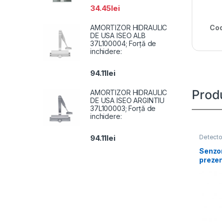
34.45
lei
AMORTIZOR HIDRAULIC
Cod
DE USA ISEO ALB
37L100004; Forță de
inchidere:
94.11
lei
Prod
AMORTIZOR HIDRAULIC
DE USA ISEO ARGINTIU
37L100003; Forță de
inchidere:
Detecto
94.11
lei
Senzor
prezen
porti 