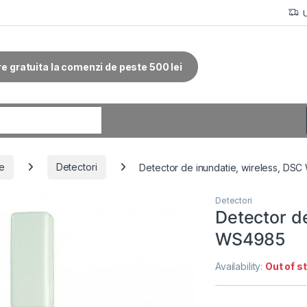
re gratuita la comenzi de peste 500 lei
r:
ie
Detectori
Detector de inundatie, wireless, DS
Detectori
Detector de
WS4985
Availability:
Out of s