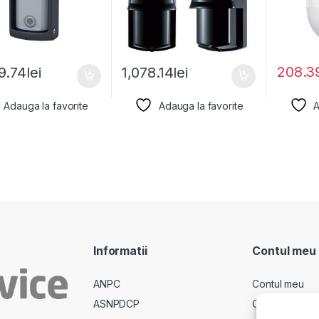
208.3
9.74
lei
1,078.14
lei
Adauga la favorite
Adauga la favorite
A
Informatii
Contul meu
ANPC
Contul meu
ASNPDCP
Comenzi