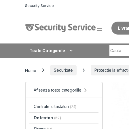
Skip to navigation
Skip to content
Security Service
Livra
Search fo
Toate Categoriile
Home
Securitate
Protectie la efract
Afiseaza toate categoriile
Centrale si tastaturi
(24)
Detectori
(52)
Sirene