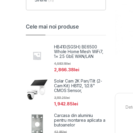
(11)
Cele mai noi produse
HB410(SGSH) BE6500
Whole Home Mesh WiFi7,
1× 2.5 GbE WAN/LAN
4,583.18
lei
2,866.38
lei
Solar Cam 2K Pan/Tilt (2-
Cam Kit) HB112, 1/2.8"
CMOS Sensor,
3,151.25
lei
1,942.85
lei
Det
Carcasa din aluminiu
pentru montarea aplicata a
butoanelor
42.85
lei