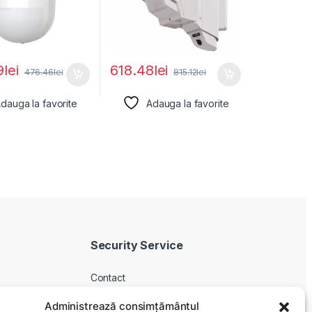
9
lei
618.48
lei
476.46
lei
815.12
lei
dauga la favorite
Adauga la favorite
Security Service
Contact
Despre noi
Administrează consimțământul