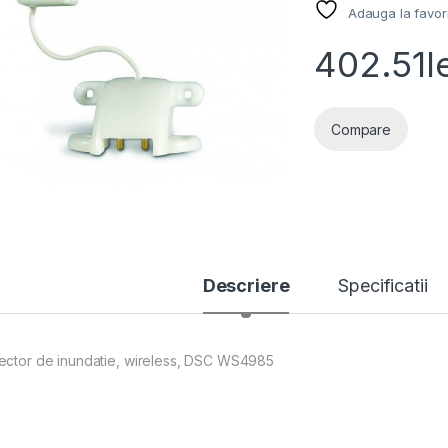
Adauga la favor
402.51
l
Compare
Descriere
Specificatii
ector de inundatie, wireless, DSC WS4985