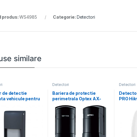
 produs:
WS4985
Categorie:
Detectori
use similare
ri
Detectori
Detectori
 de detectie
Bariera de protectie
Detecto
ta vehicule pentru
perimetrala Optex AX-
PRO Hik
si bariere, Optex
200TF(BE) cu 4 canale,
PDP15P
distanta
imunitat