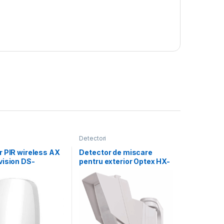
Detectori
r PIR wireless AX
Detector de miscare
vision DS-
pentru exterior Optex HX-
-EG2-WE(B),
80(C); arie de acoperire
e la animale