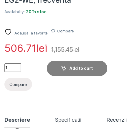
Availability:
20 în stoc
Compare
Adauga la favorite
506.71
lei
1,155.45
lei
Detector PIR cu camera , wireless AXPRO Hikvision DS-PDP
Add to cart
Compare
Descriere
Specificatii
Recenzii