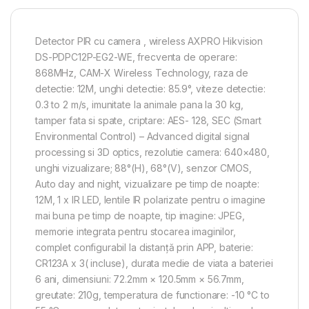
Detector PIR cu camera , wireless AXPRO Hikvision
DS-PDPC12P-EG2-WE, frecventa de operare:
868MHz, CAM-X Wireless Technology, raza de
detectie: 12M, unghi detectie: 85.9°, viteze detectie:
0.3 to 2 m/s, imunitate la animale pana la 30 kg,
tamper fata si spate, criptare: AES- 128, SEC (Smart
Environmental Control) – Advanced digital signal
processing si 3D optics, rezolutie camera: 640×480,
unghi vizualizare; 88°(H), 68°(V), senzor CMOS,
Auto day and night, vizualizare pe timp de noapte:
12M, 1 x IR LED, lentile IR polarizate pentru o imagine
mai buna pe timp de noapte, tip imagine: JPEG,
memorie integrata pentru stocarea imaginilor,
complet configurabil la distanță prin APP, baterie:
CR123A x 3( incluse), durata medie de viata a bateriei
6 ani, dimensiuni: 72.2mm × 120.5mm × 56.7mm,
greutate: 210g, temperatura de functionare: -10 °C to