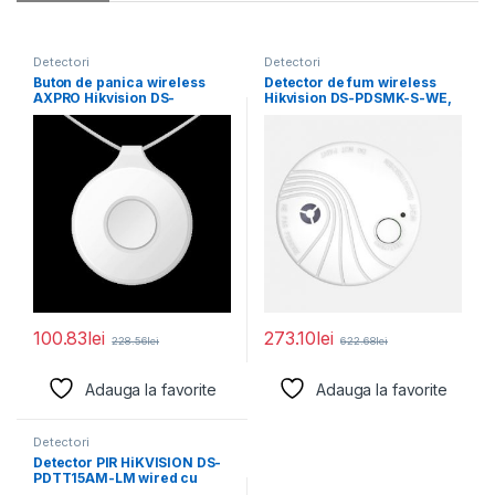
Detectori
Detectori
Buton de panica wireless
Detector de fum wireless
AXPRO Hikvision DS-
Hikvision DS-PDSMK-S-WE,
PDEBP1-EG2-WE(Single
frecventa operare: 868MHz,
button), frecventa de
criptare:
100.83
lei
273.10
lei
228.56
lei
622.68
lei
Adauga la favorite
Adauga la favorite
Detectori
Detector PIR HiKVISION DS-
PDTT15AM-LM wired cu
raza de detrectie