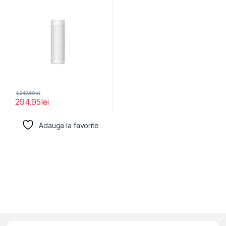
panoramica
1,243.69
lei
294.95
lei
Adauga la favorite