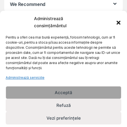
We Recommend
Administrează
My Account
consimțământul
Customer Care
Pentru a oferi cea mai bună experiență, folosim tehnologii, cum ar fi
cookie-uri, pentru a stoca și/sau accesa informațiile despre
dispozitive. Consimțământul pentru aceste tehnologii ne permite să
procesăm date, cum ar fi comportamentul de navigare sau ID-uri unice
About Us
pe acest site. Dacă nu îți dai consimțământul sau îți retragi
consimțământul dat poate avea afecte negative asupra unor anumite
funcționalități și funcții.
Administrează serviciile
Acceptă
Refuză
Vezi preferințele