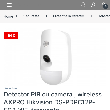
Skip to navigation
Skip to content
0
Home
Securitate
Protectie la efractie
Detecto
-
56%
Detectori
Detector PIR cu camera , wireless
AXPRO Hikvision DS-PDPC12P-
EG2-WE, frecventa