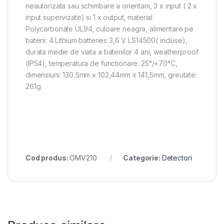
neautorizata sau schimbare a orientarii, 3 x input ( 2 x
input supervizate) si 1 x output, material
Polycarbonate UL94, culoare neagra, alimentare pe
baterii: 4 Lithium batteries 3,6 V LS14500( incluse),
durata medie de viata a bateriilor 4 ani, weatherproof
(IP54), temperatura de functionare: 25°/+70°C,
dimensiuni: 130,5mm x 102,44mm x 141,5mm, greutate:
261g
Cod produs:
OMV210
Categorie:
Detectori