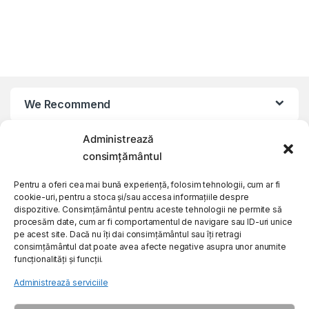
We Recommend
Administrează
My Account
consimțământul
Customer Care
Pentru a oferi cea mai bună experiență, folosim tehnologii, cum ar fi
cookie-uri, pentru a stoca și/sau accesa informațiile despre
dispozitive. Consimțământul pentru aceste tehnologii ne permite să
procesăm date, cum ar fi comportamentul de navigare sau ID-uri unice
About Us
pe acest site. Dacă nu îți dai consimțământul sau îți retragi
consimțământul dat poate avea afecte negative asupra unor anumite
funcționalități și funcții.
Administrează serviciile