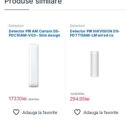
Produse similare
Detectori
Detectori
Detector PIR AM Curtain DS-
Detector PIR HiKVISION DS-
PDC10AM-VG3 – Slim design
PDTT15AM-LM wired cu
for window
raza de detrectie
panoramica
1,243.69
lei
173.10
lei
294.95
lei
394.11
lei
Adauga la favorite
Adauga la favorite