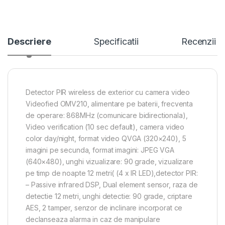
Descriere
Specificatii
Recenzii
Detector PIR wireless de exterior cu camera video
Videofied OMV210, alimentare pe baterii, frecventa
de operare: 868MHz (comunicare bidirectionala),
Video verification (10 sec default), camera video
color day/night, format video QVGA (320×240), 5
imagini pe secunda, format imagini: JPEG VGA
(640×480), unghi vizualizare: 90 grade, vizualizare
pe timp de noapte 12 metri( (4 x IR LED),detector PIR:
– Passive infrared DSP, Dual element sensor, raza de
detectie 12 metri, unghi detectie: 90 grade, criptare
AES, 2 tamper, senzor de inclinare incorporat ce
declanseaza alarma in caz de manipulare