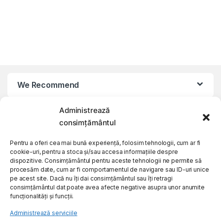
We Recommend
Administrează
My Account
consimțământul
Customer Care
Pentru a oferi cea mai bună experiență, folosim tehnologii, cum ar fi
cookie-uri, pentru a stoca și/sau accesa informațiile despre
dispozitive. Consimțământul pentru aceste tehnologii ne permite să
procesăm date, cum ar fi comportamentul de navigare sau ID-uri unice
About Us
pe acest site. Dacă nu îți dai consimțământul sau îți retragi
consimțământul dat poate avea afecte negative asupra unor anumite
funcționalități și funcții.
Administrează serviciile