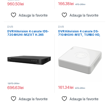
166.38
lei
960.50
lei
472.26
lei
Adauga la favorite
Adauga la favorite
DVR
DVR
DVR Hikvision 4 canale IDS-
DVR Hikvision 4 canale DS-
7204HUHI-M2/XT H.265
7104HGHI-M1/T, TURBO HD,
Pro+/H.265
HDTVI/CVI/AHD/IP/CVBS
Pro/H.265/H.264+/H.264
video compression,
video compression,
1,872.26
lei
161.34
lei
696.63
lei
472.26
lei
Adauga la favorite
Adauga la favorite