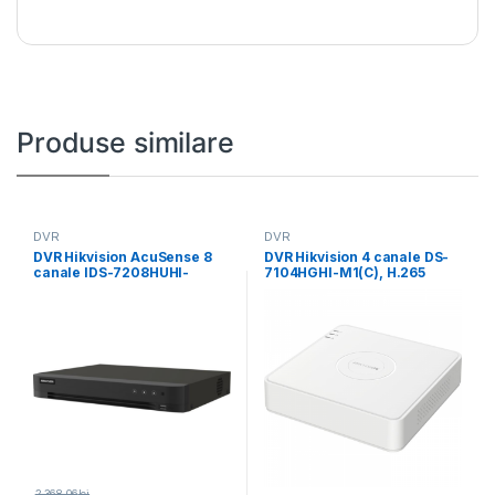
Produse similare
DVR
DVR
DVR Hikvision AcuSense 8
DVR Hikvision 4 canale DS-
canale IDS-7208HUHI-
7104HGHI-M1(C), H.265
M1/X/4A+8/4, compresie
Pro+/H.265 Pro/H.265, video
video: H.265 Pro+/H.265
inputs:
2,368.06
lei