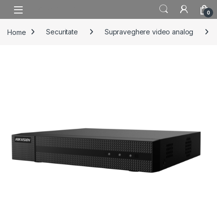
Skip to navigation
Skip to content
0
Home
Securitate
Supraveghere video analog