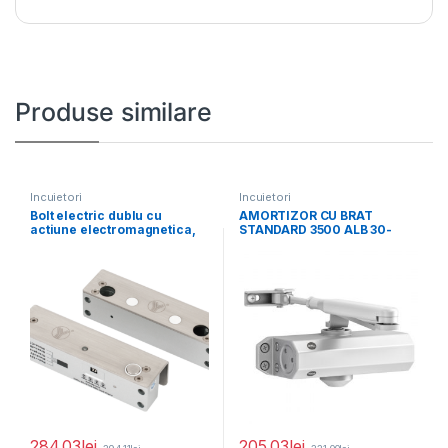
Produse similare
Incuietori
Incuietori
Bolt electric dublu cu
AMORTIZOR CU BRAT
actiune electromagnetica,
STANDARD 3500 ALB 30-
monitorizare, temporizare
3500-0001-50-01
si LED
284.03
lei
205.03
lei