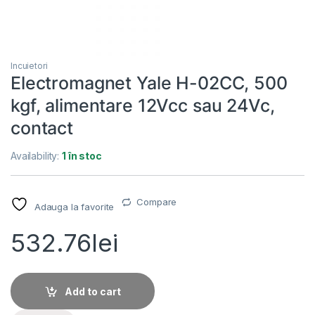
Incuietori
Electromagnet Yale H-02CC, 500
kgf, alimentare 12Vcc sau 24Vc,
contact
Availability:
1 în stoc
Compare
Adauga la favorite
532.76
lei
Add to cart