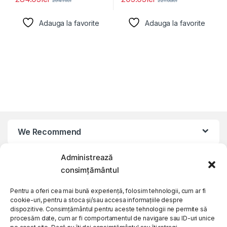
294.11
lei
221.00
lei
Adauga la favorite
Adauga la favorite
We Recommend
Administrează
My Account
consimțământul
Customer Care
Pentru a oferi cea mai bună experiență, folosim tehnologii, cum ar fi
cookie-uri, pentru a stoca și/sau accesa informațiile despre
dispozitive. Consimțământul pentru aceste tehnologii ne permite să
procesăm date, cum ar fi comportamentul de navigare sau ID-uri unice
About Us