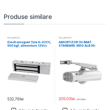
Produse similare
Incuietori
Incuietori
Electromagnet Yale H-02CC,
AMORTIZOR CU BRAT
500 kgf, alimentare 12Vcc
STANDARD 3500 ALB 30-
sau 24Vc, contact
3500-0001-50-01
205.03
lei
532.76
lei
221.00
lei