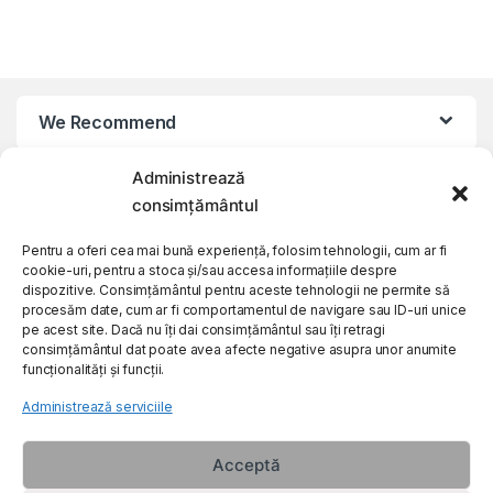
We Recommend
Administrează
My Account
consimțământul
Customer Care
Pentru a oferi cea mai bună experiență, folosim tehnologii, cum ar fi
cookie-uri, pentru a stoca și/sau accesa informațiile despre
dispozitive. Consimțământul pentru aceste tehnologii ne permite să
procesăm date, cum ar fi comportamentul de navigare sau ID-uri unice
About Us
pe acest site. Dacă nu îți dai consimțământul sau îți retragi
consimțământul dat poate avea afecte negative asupra unor anumite
funcționalități și funcții.
Administrează serviciile
Acceptă