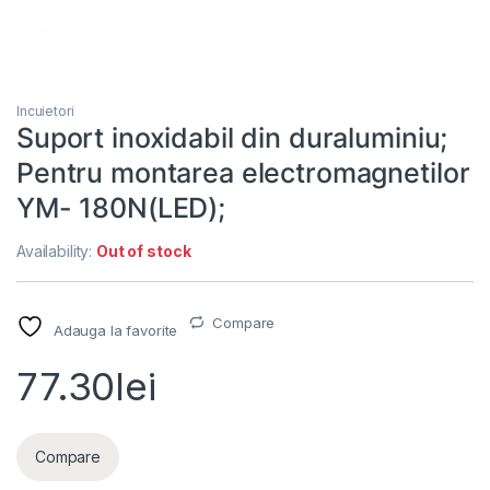
Incuietori
Suport inoxidabil din duraluminiu;
Pentru montarea electromagnetilor
YM- 180N(LED);
Availability:
Out of stock
Compare
Adauga la favorite
77.30
lei
Compare