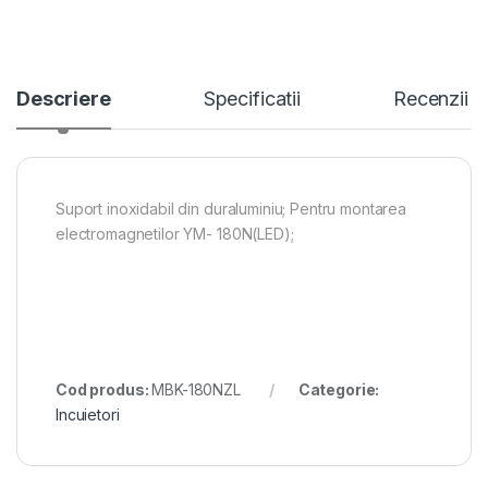
Descriere
Specificatii
Recenzii
Suport inoxidabil din duraluminiu; Pentru montarea
electromagnetilor YM- 180N(LED);
Cod produs:
MBK-180NZL
Categorie:
Incuietori