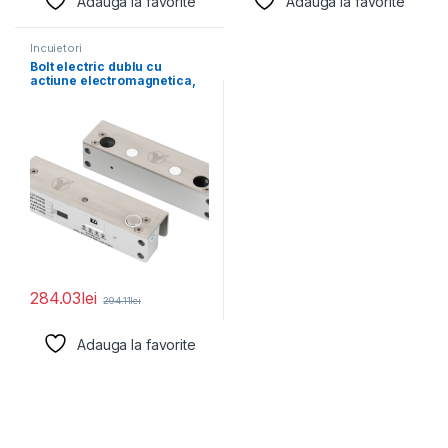
Adauga la favorite
Adauga la favorite
Incuietori
Bolt electric dublu cu
actiune electromagnetica,
monitorizare, temporizare
si LED
284.03
lei
294.11
lei
Adauga la favorite