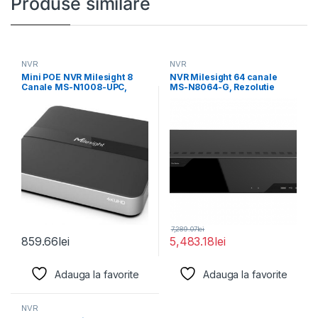
Produse similare
NVR
NVR
Mini POE NVR Milesight 8
NVR Milesight 64 canale
Canale MS-N1008-UPC,
MS-N8064-G, Rezolutie
Rezolutie inregistrare: 8MP
inregistrare: 12MP,
Rezolutie redare:
7,289.07
lei
859.66
lei
5,483.18
lei
Adauga la favorite
Adauga la favorite
NVR