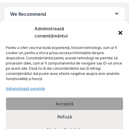
We Recommend
Administrează
My Account
consimțământul
Customer Care
Pentru a oferi cea mai bună experiență, folosim tehnologii, cum ar fi
cookie-uri, pentru a stoca și/sau accesa informațiile despre
dispozitive. Consimțământul pentru aceste tehnologii ne permite să
procesăm date, cum ar fi comportamentul de navigare sau ID-uri unice
About Us
pe acest site. Dacă nu îți dai consimțământul sau îți retragi
consimțământul dat poate avea afecte negative asupra unor anumite
funcționalități și funcții.
Administrează serviciile
Acceptă
Refuză