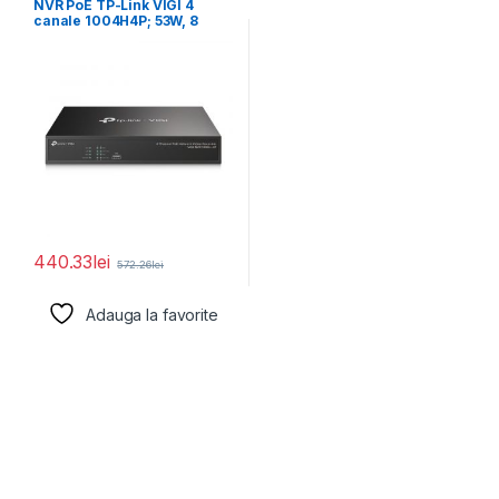
NVR PoE TP-Link VIGI 4
canale 1004H4P; 53W, 8
MP,1
440.33
lei
572.26
lei
Adauga la favorite