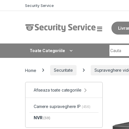
Skip to navigation
Skip to content
Security Service
Livra
Search fo
Toate Categoriile
Home
Securitate
Supraveghere vid
Afiseaza toate categoriile
Camere supraveghere IP
(456)
NVR
(59)