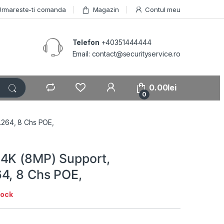
Urmareste-ti comanda
Magazin
Contul meu
Telefon
+40351444444
Email: contact@securityservice.ro
0.00
lei
0
.264, 8 Chs POE,
4K (8MP) Support,
4, 8 Chs POE,
tock