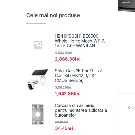
Cele mai noi produse
HB410(SGSH) BE6500
Whole Home Mesh WiFi7,
1× 2.5 GbE WAN/LAN
4,583.18
lei
2,866.38
lei
Solar Cam 2K Pan/Tilt (2-
Cam Kit) HB112, 1/2.8"
CMOS Sensor,
3,151.25
lei
1,942.85
lei
Carcasa din aluminiu
8 C
pentru montarea aplicata a
butoanelor
42.85
lei
34.45
lei