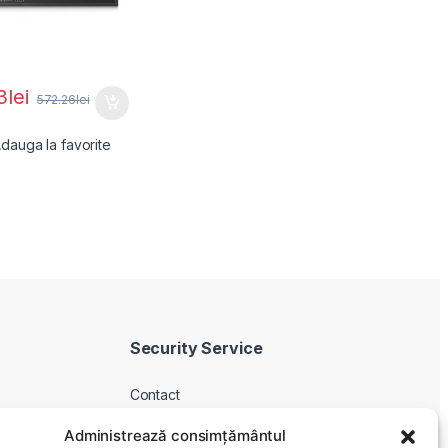
3
lei
572.26
lei
dauga la favorite
Security Service
Contact
Despre noi
Administrează consimțământul