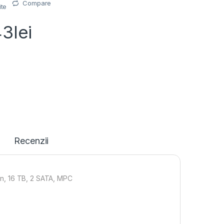
Compare
ite
43
lei
Recenzii
n, 16 TB, 2 SATA, MPC