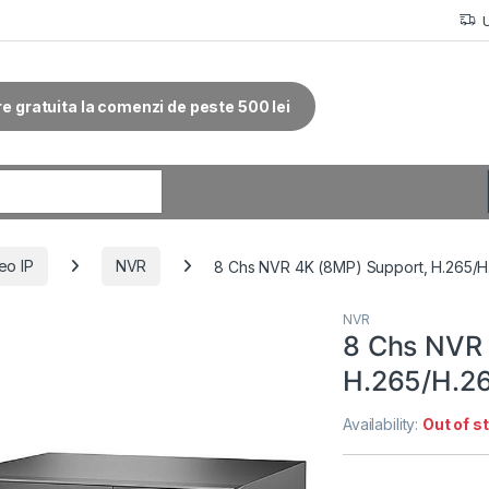
re gratuita la comenzi de peste 500 lei
r:
eo IP
NVR
8 Chs NVR 4K (8MP) Support, H.265/H
NVR
8 Chs NVR 
H.265/H.26
Availability:
Out of s