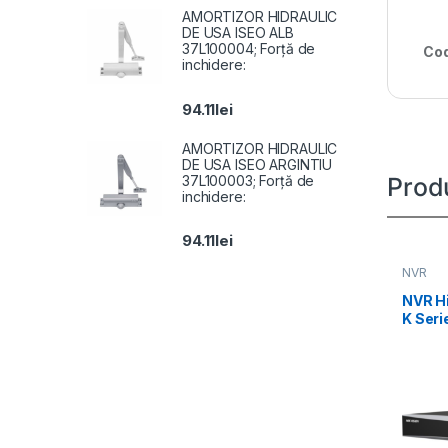
AMORTIZOR HIDRAULIC
DE USA ISEO ALB
37L100004; Forță de
Cod
inchidere:
94.11
lei
AMORTIZOR HIDRAULIC
DE USA ISEO ARGINTIU
37L100003; Forță de
Prod
inchidere:
94.11
lei
NVR
NVR Hi
K Ser
7608N