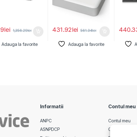
19
lei
431.92
lei
440.3
1,356.29
lei
561.34
lei
Adauga la favorite
Adauga la favorite
A
Informatii
Contul meu
ANPC
Contul meu
ASNPDCP
Comenzi