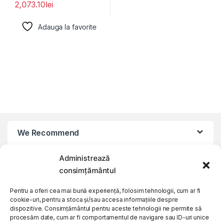
2,073.10
lei
Adauga la favorite
We Recommend
Administrează
My Account
consimțământul
Customer Care
Pentru a oferi cea mai bună experiență, folosim tehnologii, cum ar fi
cookie-uri, pentru a stoca și/sau accesa informațiile despre
dispozitive. Consimțământul pentru aceste tehnologii ne permite să
procesăm date, cum ar fi comportamentul de navigare sau ID-uri unice
About Us