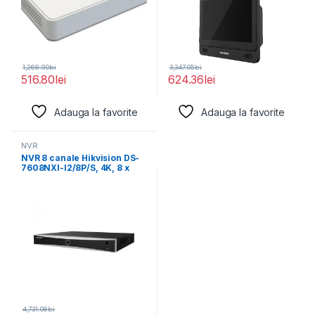
1,268.90
lei
3,347.05
lei
516.80
lei
624.36
lei
Adauga la favorite
Adauga la favorite
NVR
NVR 8 canale Hikvision DS-
7608NXI-I2/8P/S, 4K, 8 x
POE, Acusens:
4,731.08
lei