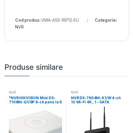
Cod produs:
VMA-AS3-16P12-EU
Categorie:
NVR
Produse similare
NVR
NVR
"NVR HIKVISION Mini DS-
NVR DS-7604NI-K1/W 4-ch
7108NI-Q1/8P 8-ch pana la 6
1U Wi-Fi 4K , 1 – SATA
MP