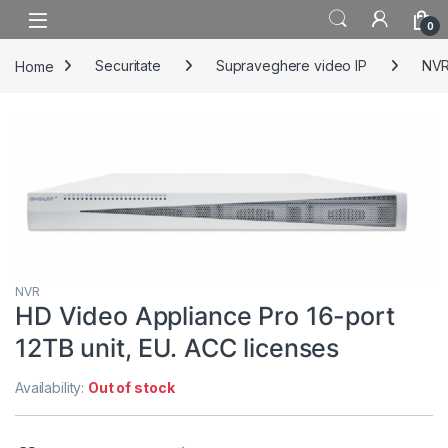
Skip to navigation
Skip to content
0
Home
Securitate
Supraveghere video IP
NV
NVR
HD Video Appliance Pro 16-port
12TB unit, EU. ACC licenses
Availability:
Out of stock