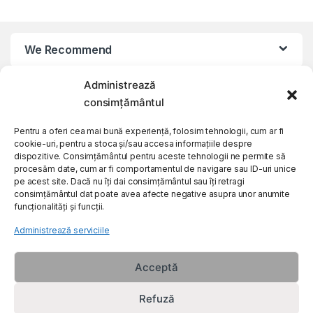
We Recommend
Administrează
My Account
consimțământul
Customer Care
Pentru a oferi cea mai bună experiență, folosim tehnologii, cum ar fi
cookie-uri, pentru a stoca și/sau accesa informațiile despre
dispozitive. Consimțământul pentru aceste tehnologii ne permite să
procesăm date, cum ar fi comportamentul de navigare sau ID-uri unice
About Us
pe acest site. Dacă nu îți dai consimțământul sau îți retragi
consimțământul dat poate avea afecte negative asupra unor anumite
funcționalități și funcții.
Administrează serviciile
Acceptă
Refuză