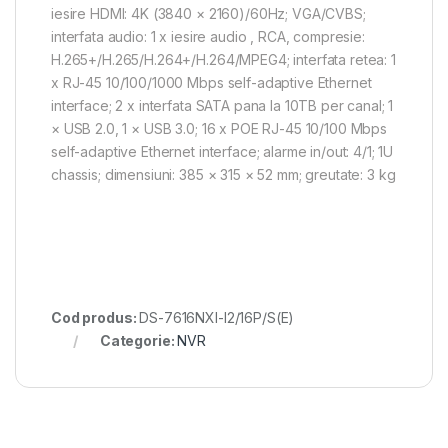
iesire HDMI: 4K (3840 × 2160)/60Hz; VGA/CVBS;
interfata audio: 1 x iesire audio , RCA, compresie:
H.265+/H.265/H.264+/H.264/MPEG4; interfata retea: 1
x RJ-45 10/100/1000 Mbps self-adaptive Ethernet
interface; 2 x interfata SATA pana la 10TB per canal; 1
× USB 2.0, 1 × USB 3.0; 16 x POE RJ-45 10/100 Mbps
self-adaptive Ethernet interface; alarme in/out: 4/1; 1U
chassis; dimensiuni: 385 × 315 × 52 mm; greutate: 3 kg
Cod produs:
DS-7616NXI-I2/16P/S(E)
Categorie:
NVR