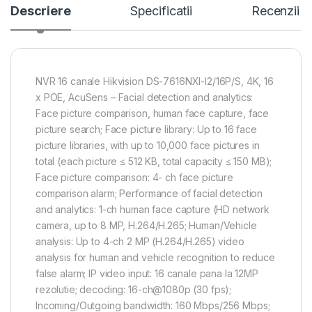
Descriere
Specificatii
Recenzii
NVR 16 canale Hikvision DS-7616NXI-I2/16P/S, 4K, 16
x POE, AcuSens – Facial detection and analytics:
Face picture comparison, human face capture, face
picture search; Face picture library: Up to 16 face
picture libraries, with up to 10,000 face pictures in
total (each picture ≤ 512 KB, total capacity ≤ 150 MB);
Face picture comparison: 4- ch face picture
comparison alarm; Performance of facial detection
and analytics: 1-ch human face capture (HD network
camera, up to 8 MP, H.264/H.265; Human/Vehicle
analysis: Up to 4-ch 2 MP (H.264/H.265) video
analysis for human and vehicle recognition to reduce
false alarm; IP video input: 16 canale pana la 12MP
rezolutie; decoding: 16-ch@1080p (30 fps);
Incoming/Outgoing bandwidth: 160 Mbps/256 Mbps;