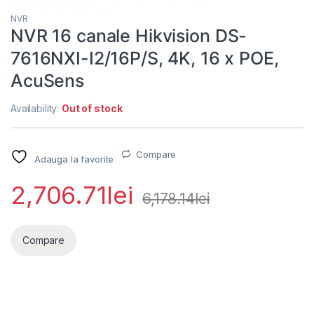
NVR
NVR 16 canale Hikvision DS-
7616NXI-I2/16P/S, 4K, 16 x POE,
AcuSens
Availability:
Out of stock
Compare
Adauga la favorite
2,706.71
lei
6,178.14
lei
Compare