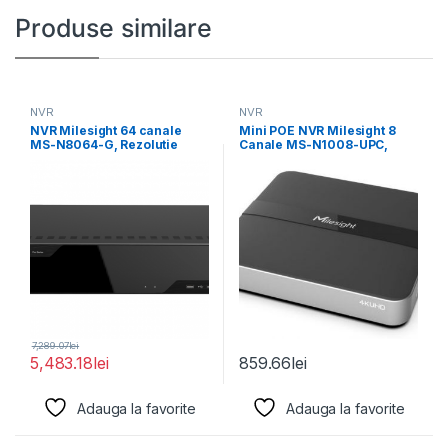
Produse similare
NVR
NVR
NVR Milesight 64 canale
Mini POE NVR Milesight 8
MS-N8064-G, Rezolutie
Canale MS-N1008-UPC,
inregistrare: 12MP,
Rezolutie inregistrare: 8MP
Rezolutie redare:
7,289.07
lei
5,483.18
lei
859.66
lei
Adauga la favorite
Adauga la favorite