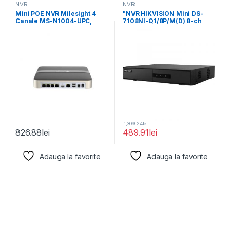
NVR
NVR
Mini POE NVR Milesight 4
"NVR HIKVISION Mini DS-
Canale MS-N1004-UPC,
7108NI-Q1/8P/M(D) 8-ch
Rezolutie inregistrare: 8MP
pana la 6 MP
1,309.24
lei
826.88
lei
489.91
lei
Adauga la favorite
Adauga la favorite