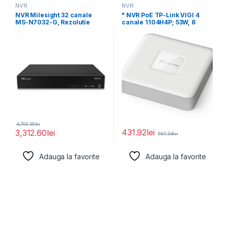
NVR
NVR
NVR Milesight 32 canale
" NVR PoE TP-Link VIGI 4
MS-N7032-G, Rezolutie
canale 1104H4P; 53W, 8
inregistrare: 12MP,
Rezolutie redare:
4,703.35
lei
431.92
lei
3,312.60
lei
561.34
lei
Adauga la favorite
Adauga la favorite