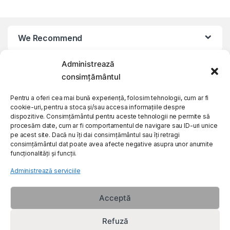
We Recommend
Administrează
My Account
consimțământul
Customer Care
Pentru a oferi cea mai bună experiență, folosim tehnologii, cum ar fi
cookie-uri, pentru a stoca și/sau accesa informațiile despre
dispozitive. Consimțământul pentru aceste tehnologii ne permite să
procesăm date, cum ar fi comportamentul de navigare sau ID-uri unice
About Us
pe acest site. Dacă nu îți dai consimțământul sau îți retragi
consimțământul dat poate avea afecte negative asupra unor anumite
funcționalități și funcții.
Administrează serviciile
Acceptă
Refuză