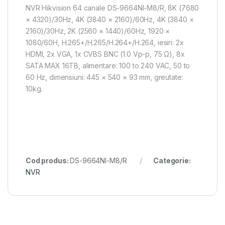
NVR Hikvision 64 canale DS-9664NI-M8/R, 8K (7680
× 4320)/30Hz, 4K (3840 × 2160)/60Hz, 4K (3840 ×
2160)/30Hz, 2K (2560 × 1440)/60Hz, 1920 ×
1080/60H, H.265+/H.265/H.264+/H.264, iesiri: 2x
HDMI, 2x VGA, 1x CVBS BNC (1.0 Vp-p, 75 Ω), 8x
SATA MAX 16TB, alimentare: 100 to 240 VAC, 50 to
60 Hz, dimensiuni: 445 × 540 × 93 mm, greutate:
10kg.
Cod produs:
DS-9664NI-M8/R
Categorie:
NVR