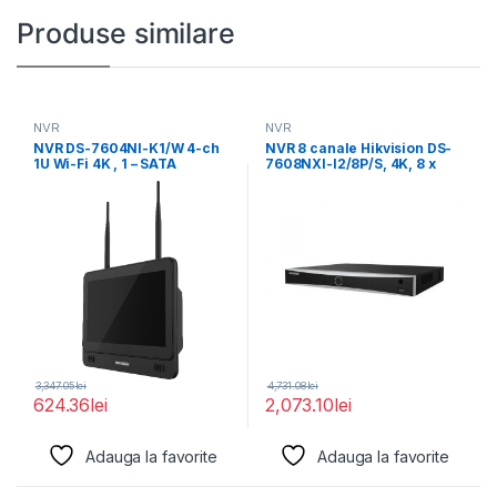
Produse similare
NVR
NVR
NVR DS-7604NI-K1/W 4-ch
NVR 8 canale Hikvision DS-
1U Wi-Fi 4K , 1 – SATA
7608NXI-I2/8P/S, 4K, 8 x
POE, Acusens:
3,347.05
lei
4,731.08
lei
624.36
lei
2,073.10
lei
Adauga la favorite
Adauga la favorite