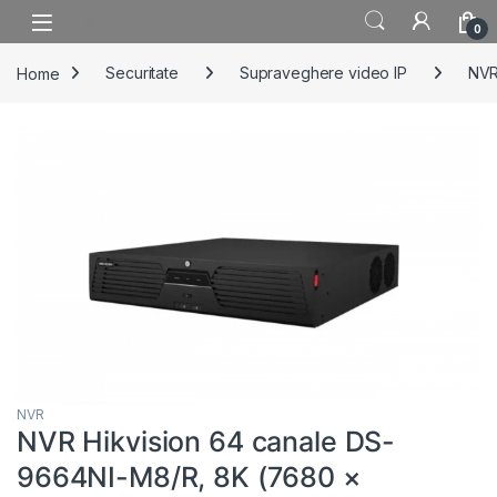
Skip to navigation
Skip to content
0
Home
Securitate
Supraveghere video IP
NV
NVR
NVR Hikvision 64 canale DS-
9664NI-M8/R, 8K (7680 ×