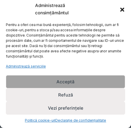
Administrează
My Account
consimțământul
Pentru a oferi cea mai bună experiență, folosim tehnologii, cum ar fi
Customer Care
cookie-uri, pentru a stoca și/sau accesa informațiile despre
dispozitive. Consimțământul pentru aceste tehnologii ne permite să
procesăm date, cum ar fi comportamentul de navigare sau ID-uri unice
About Us
pe acest site. Dacă nu îți dai consimțământul sau îți retragi
consimțământul dat poate avea afecte negative asupra unor anumite
funcționalități și funcții.
Administrează serviciile
Acceptă
Refuză
Vezi preferințele
Politică cookie-uri
Declarație de confidențialitate