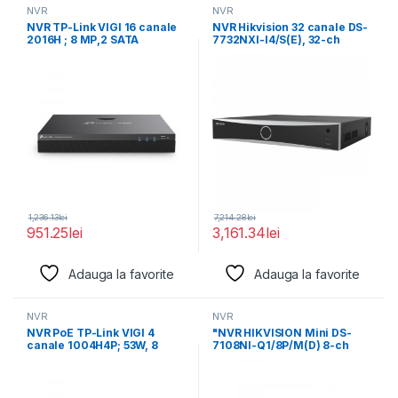
NVR
NVR
NVR TP-Link VIGI 16 canale
NVR Hikvision 32 canale DS-
2016H ; 8 MP,2 SATA
7732NXI-I4/S(E), 32-ch
MP/24MP/12MP/8
MP/6MP/5MP/4MP/3MP/108
0p/UXGA/720p/VGA/4CIF/D
CIF/2CIF/CIF/QCIF, iesiri:
2xHDMI
1,236.13
lei
7,214.28
lei
951.25
lei
3,161.34
lei
Adauga la favorite
Adauga la favorite
NVR
NVR
NVR PoE TP-Link VIGI 4
"NVR HIKVISION Mini DS-
canale 1004H4P; 53W, 8
7108NI-Q1/8P/M(D) 8-ch
MP,1
pana la 6 MP