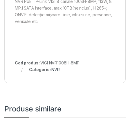
NVR PoE TP-Link VIGI 8 canale 1008H-8MP; 113W, 8
MP,1 SATA Interface, max 10TB(neinclus), H.265+;
ONVIF, detecție mișcare, linie, intruziune, persoane,
vehicule etc.
Cod produs:
VIGI NVR1008H-8MP
Categorie:
NVR
Produse similare