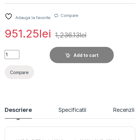
Compare
Adauga la favorite
951.25
lei
1,236.13
lei
NVR PoE TP-Link VIGI 8 canale 1008H-8MP; 113W, 8 MP,1 quan
Add to cart
Compare
Descriere
Specificatii
Recenzii