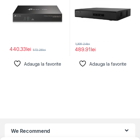
1,309.24
lei
440.33
lei
489.91
lei
572.26
lei
Adauga la favorite
Adauga la favorite
We Recommend