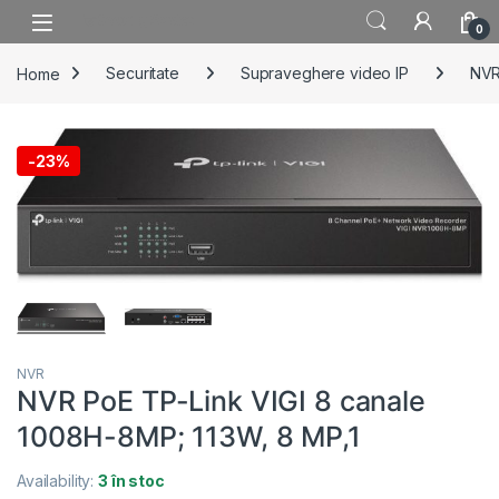
Skip to navigation
Skip to content
0
Home
Securitate
Supraveghere video IP
NV
-
23%
NVR
NVR PoE TP-Link VIGI 8 canale
1008H-8MP; 113W, 8 MP,1
Availability:
3 în stoc