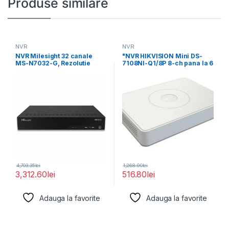
Produse similare
NVR
NVR
NVR Milesight 32 canale
"NVR HIKVISION Mini DS-
MS-N7032-G, Rezolutie
7108NI-Q1/8P 8-ch pana la 6
inregistrare: 12MP,
MP
Rezolutie redare:
4,703.35
lei
1,268.90
lei
3,312.60
lei
516.80
lei
Adauga la favorite
Adauga la favorite