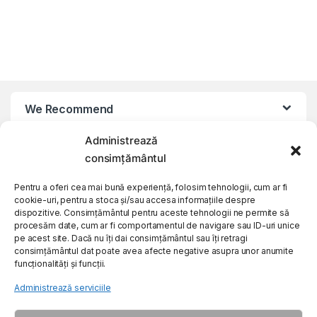
We Recommend
Administrează
My Account
consimțământul
Pentru a oferi cea mai bună experiență, folosim tehnologii, cum ar fi
Customer Care
cookie-uri, pentru a stoca și/sau accesa informațiile despre
dispozitive. Consimțământul pentru aceste tehnologii ne permite să
procesăm date, cum ar fi comportamentul de navigare sau ID-uri unice
About Us
pe acest site. Dacă nu îți dai consimțământul sau îți retragi
consimțământul dat poate avea afecte negative asupra unor anumite
funcționalități și funcții.
Administrează serviciile