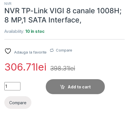
NVR
NVR TP-Link VIGI 8 canale 1008H;
8 MP,1 SATA Interface,
Availability:
10 în stoc
Compare
Adauga la favorite
306.71
lei
398.31
lei
NVR TP-Link VIGI 8 canale 1008H; 8 MP,1 SATA Interface, quan
Add to cart
Compare