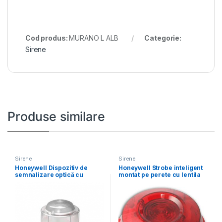
Cod produs:
MURANO L ALB
Categorie:
Sirene
Produse similare
Sirene
Sirene
Honeywell Dispozitiv de
Honeywell Strobe inteligent
semnalizare optică cu
montat pe perete cu lentila
carcasă de protecție IP
rosie si