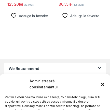
125.20
lei
86.55
lei
284.03
lei
135.29
lei
Adauga la favorite
Adauga la favorite
We Recommend
Administrează
My Account
consimțământul
Customer Care
Pentru a oferi cea mai bună experiență, folosim tehnologii, cum ar fi
cookie-uri, pentru a stoca și/sau accesa informațiile despre
dispozitive. Consimțământul pentru aceste tehnologii ne permite să