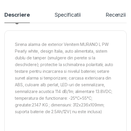
Descriere
Specificatii
Recenzii
Sirena alarma de exterior Venitem MURANO L PW
Pearly white, design Italia, auto alimentata, sistem
dublu de tamper (smulgere din perete si la
deschidere); protectie la schimabrea polaritatii; auto
testare pentru incarcarea si nivelul bateriei; setare
sunet alarma si temporizare; carcasa exterioara din
ABS, culoare alb perlat, LED-uri de semnalizare,
semnalizare acustica 114 dB/1m; alimentare 13.8VDC;
temperatura de functionare: -25°C+55°C;
greutate:2.147 KG ; dimensiuni: 312x236x109mm;
suporta baterie de 2.5Ah/12V( nu este inclusa)