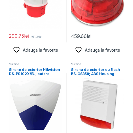
290.75
lei
459.66
lei
461.34
lei
Adauga la favorite
Adauga la favorite
Sirene
Sirene
Sirene de exterior Hikvision
Sirena de exterior cu flash
DS-PS102X/BL, putere
BS-OS359; ABS Housing
acustica@1 meter: 110 dBA,
Water proof: