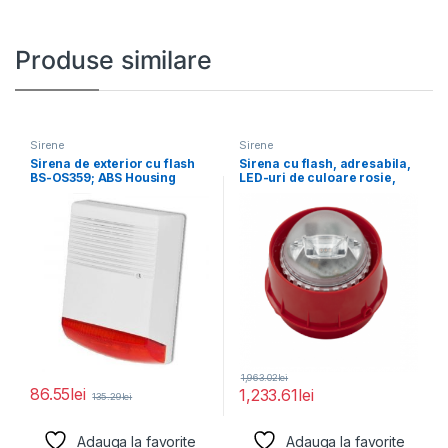
Produse similare
Sirene
Sirene
Sirena de exterior cu flash
Sirena cu flash, adresabila,
BS-OS359; ABS Housing
LED-uri de culoare rosie,
Water proof:
lentila transparenta
1,963.02
lei
86.55
lei
1,233.61
lei
135.29
lei
Adauga la favorite
Adauga la favorite