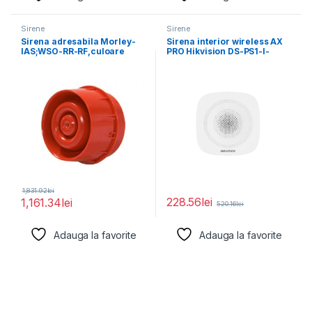
Sirene
Sirene
Sirena adresabila Morley-
Sirena interior wireless AX
IAS;WSO-RR-RF,culoare
PRO Hikvision DS-PS1-I-
rosie,Presiune acustica:102
WE(B)-B(Blue Indicator);
dB(A) @ 1 m (vol.
868MHz two-way
1,831.92
lei
228.56
lei
1,161.34
lei
520.16
lei
Adauga la favorite
Adauga la favorite