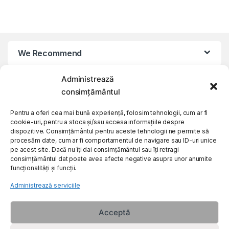
We Recommend
Administrează
My Account
consimțământul
Customer Care
Pentru a oferi cea mai bună experiență, folosim tehnologii, cum ar fi
cookie-uri, pentru a stoca și/sau accesa informațiile despre
dispozitive. Consimțământul pentru aceste tehnologii ne permite să
procesăm date, cum ar fi comportamentul de navigare sau ID-uri unice
About Us
pe acest site. Dacă nu îți dai consimțământul sau îți retragi
consimțământul dat poate avea afecte negative asupra unor anumite
funcționalități și funcții.
Administrează serviciile
Acceptă