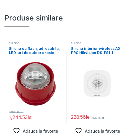
Produse similare
Sirene
Sirene
Sirena cu flash, adresabila,
Sirena interior wireless AX
LED-uri de culoare rosie,
PRO Hikvision DS-PS1-I-
lentila de
WE(B)-B(Blue Indicator);
868MHz two-way
1,963.02
lei
228.56
lei
1,244.53
lei
520.16
lei
Adauga la favorite
Adauga la favorite