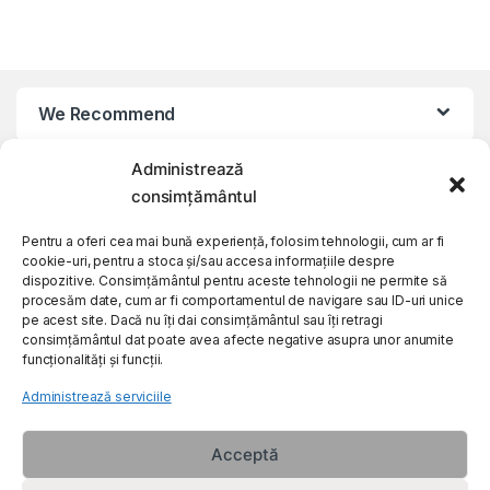
We Recommend
Administrează
My Account
consimțământul
Customer Care
Pentru a oferi cea mai bună experiență, folosim tehnologii, cum ar fi
cookie-uri, pentru a stoca și/sau accesa informațiile despre
dispozitive. Consimțământul pentru aceste tehnologii ne permite să
procesăm date, cum ar fi comportamentul de navigare sau ID-uri unice
About Us
pe acest site. Dacă nu îți dai consimțământul sau îți retragi
consimțământul dat poate avea afecte negative asupra unor anumite
funcționalități și funcții.
Administrează serviciile
Acceptă