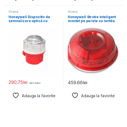
Sirene
Sirene
Honeywell Dispozitiv de
Honeywell Strobe inteligent
semnalizare optică cu
montat pe perete cu lentila
carcasă de protecție IP
rosie si
290.75
lei
459.66
lei
461.34
lei
Adauga la favorite
Adauga la favorite