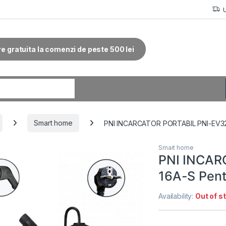
re gratuita la comenzi de peste 500 lei
r:
Smart home
PNI INCARCATOR PORTABIL PNI-EV32-1
Smart home
PNI INCAR
16A-S Pentr
Availability:
Out of s