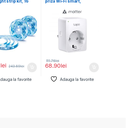
ht strip kit, 16
priză Wi-Fi smart,
 culori,
compatibilă cu Matter,
111.76
lei
7
lei
68.90
lei
243.69
lei
dauga la favorite
Adauga la favorite