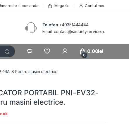
Urmareste-ti comanda
Magazin
Contul meu
Telefon
+40351444444
Email: contact@securityservice.ro
0.00
lei
0
6A-S Pentru masini electrice.
CATOR PORTABIL PNI-EV32-
u masini electrice.
tock