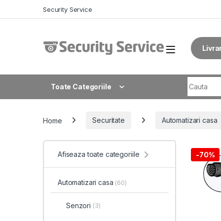
Skip to navigation
Skip to content
Security Service
Livra
Search fo
Toate Categoriile
Home
Securitate
Automatizari casa
Afiseaza toate categoriile
-
70%
Automatizari casa
(60)
Senzori
(3)