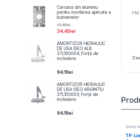
Carcasa din aluminiu
pentru montarea aplicata a
PNI
butoanelor
42.85
lei
34.45
lei
AMORTIZOR HIDRAULIC
DE USA ISEO ALB
37L100004; Forță de
Cod
inchidere:
94.11
lei
AMORTIZOR HIDRAULIC
DE USA ISEO ARGINTIU
37L100003; Forță de
Prod
inchidere:
94.11
lei
Smart 
TP-Li