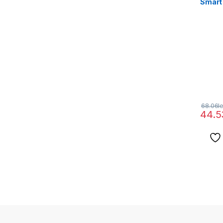
Smart 
Wi-Fi,
68.06
le
44.5