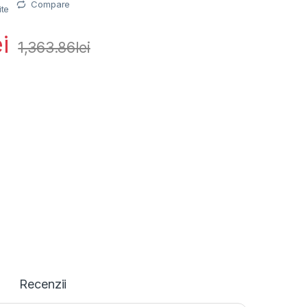
Compare
ite
ei
1,363.86
lei
Recenzii