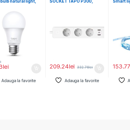
bulb natural light,
SOCKET TAPO P300,
Smart lig
 Dimmable, E27,
Protocol: IEEE 802.11b/g/n,
milioane
i
209.24
lei
153.7
3
lei
332.76
lei
Adauga la favorite
Adauga la favorite
A