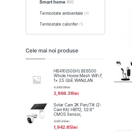
Smart home
(52)
Termostate ambientale
(4)
Termostate calorifer
(1)
Cele mai noi produse
HB410(SGSH) BE6500
Whole Home Mesh WiFi7,
1× 2.5 GbE WAN/LAN
4,583.18
lei
2,866.38
lei
Solar Cam 2K Pan/Tilt (2-
Cam Kit) HB112, 1/2.8"
CMOS Sensor,
3,151.25
lei
1,942.85
lei