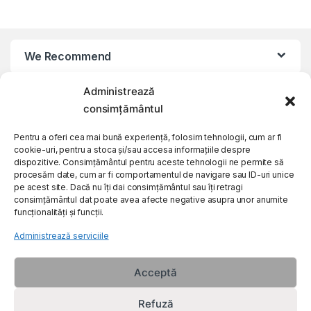
We Recommend
Administrează
My Account
consimțământul
Customer Care
Pentru a oferi cea mai bună experiență, folosim tehnologii, cum ar fi
cookie-uri, pentru a stoca și/sau accesa informațiile despre
dispozitive. Consimțământul pentru aceste tehnologii ne permite să
procesăm date, cum ar fi comportamentul de navigare sau ID-uri unice
About Us
pe acest site. Dacă nu îți dai consimțământul sau îți retragi
consimțământul dat poate avea afecte negative asupra unor anumite
funcționalități și funcții.
Administrează serviciile
Acceptă
Refuză