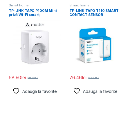
Smart home
Smart home
TP-LINK TAPO P100M Mini
TP-LINK TAPO T110 SMART
priză Wi-Fi smart,
CONTACT SENSOR
compatibilă cu Matter,
68.90
lei
76.46
lei
111.76
lei
117.64
lei
Adauga la favorite
Adauga la favorite