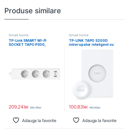
Produse similare
Smart home
Smart home
TP-Link SMART WI-FI
TP-LINK TAPO S200D
SOCKET TAPO P300,
intrerupator inteligent cu
Protocol: IEEE 802.11b/g/n,
baza(NECESITA HUB TAPO),
Standarde
209.24
lei
100.83
lei
332.76
lei
160.50
lei
Adauga la favorite
Adauga la favorite