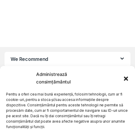
We Recommend
Administrează
My Account
consimțământul
Customer Care
Pentru a oferi cea mai bună experiență, folosim tehnologii, cum ar fi
cookie-uri, pentru a stoca și/sau accesa informațiile despre
dispozitive. Consimțământul pentru aceste tehnologii ne permite să
procesăm date, cum ar fi comportamentul de navigare sau ID-uri unice
About Us
pe acest site. Dacă nu îți dai consimțământul sau îți retragi
consimțământul dat poate avea afecte negative asupra unor anumite
funcționalități și funcții.