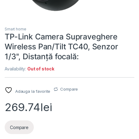
Smart home
TP-Link Camera Supraveghere
Wireless Pan/Tilt TC40, Senzor
1/3'', Distanță focală:
Availability:
Out of stock
Compare
Adauga la favorite
269.74
lei
Compare