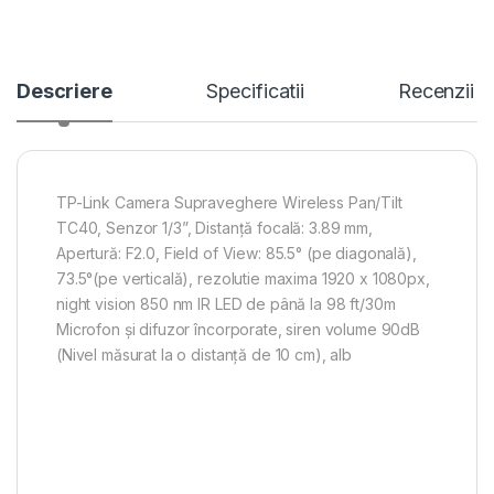
Descriere
Specificatii
Recenzii
TP-Link Camera Supraveghere Wireless Pan/Tilt
TC40, Senzor 1/3”, Distanță focală: 3.89 mm,
Apertură: F2.0, Field of View: 85.5° (pe diagonală),
73.5°(pe verticală), rezolutie maxima 1920 x 1080px,
night vision 850 nm IR LED de până la 98 ft/30m
Microfon și difuzor încorporate, siren volume 90dB
(Nivel măsurat la o distanță de 10 cm), alb