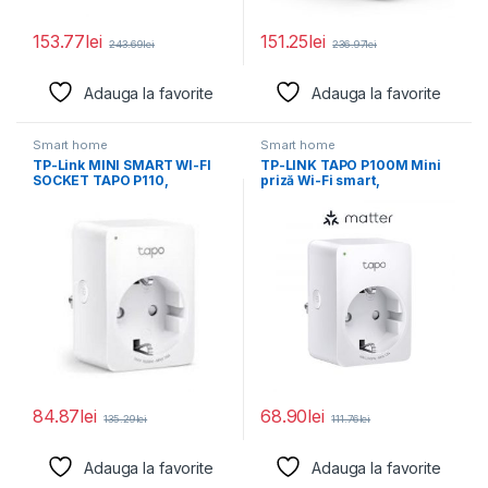
153.77
lei
151.25
lei
243.69
lei
236.97
lei
Adauga la favorite
Adauga la favorite
Smart home
Smart home
TP-Link MINI SMART WI-FI
TP-LINK TAPO P100M Mini
SOCKET TAPO P110,
priză Wi-Fi smart,
Protocol: IEEE 802.11b/g/n,
compatibilă cu Matter,
84.87
lei
68.90
lei
135.29
lei
111.76
lei
Adauga la favorite
Adauga la favorite