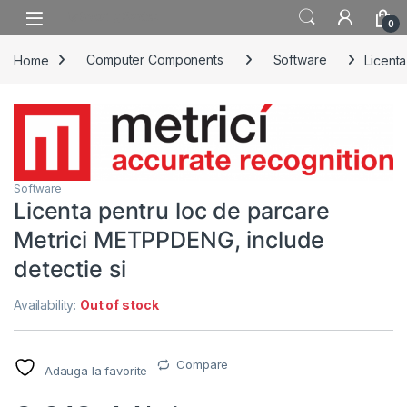
Skip to navigation
Skip to content
0
Home
Computer Components
Software
Licenta
Software
Licenta pentru loc de parcare
Metrici METPPDENG, include
detectie si
Availability:
Out of stock
Compare
Adauga la favorite