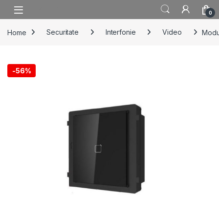
Skip to navigation
Skip to content
0
Home
Securitate
Interfonie
Video
Modul
-
56%