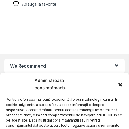
Adauga la favorite
We Recommend
Administrează
My Account
consimțământul
Customer Care
Pentru a oferi cea mai bună experiență, folosim tehnologii, cum ar fi
cookie-uri, pentru a stoca și/sau accesa informațiile despre
dispozitive. Consimțământul pentru aceste tehnologii ne permite să
procesăm date, cum ar fi comportamentul de navigare sau ID-uri unice
About Us
pe acest site. Dacă nu îți dai consimțământul sau îți retragi
consimțământul dat poate avea afecte negative asupra unor anumite