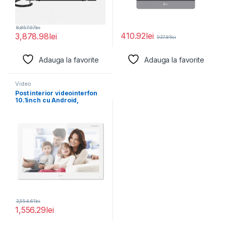
8,857.97
lei
410.92
lei
3,878.98
lei
937.81
lei
Adauga la favorite
Adauga la favorite
Video
Post interior videointerfon
10.1inch cu Android,
Hikvision DS-KH9510-
WTE1B WIFI,
3,554.61
lei
1,556.29
lei