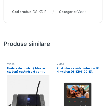
Cod produs:
DS-KD-E
Categorie:
Video
Produse similare
Video
Video
Unitate de control( Master
Post interior videointerfon IP
station) cu Android pentru
Hikvision DS-KH6100-E1,
videointerfonie Hikvision
4.3-inch colorful non-touch
screen,