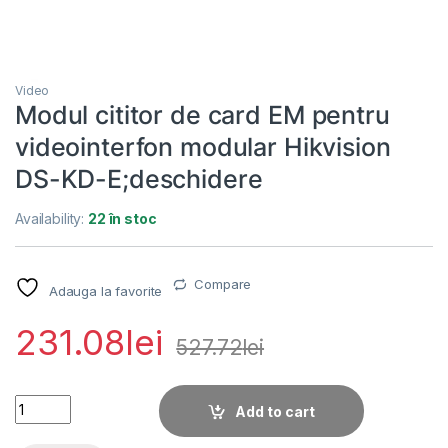
Video
Modul cititor de card EM pentru
videointerfon modular Hikvision
DS-KD-E;deschidere
Availability:
22 în stoc
Compare
Adauga la favorite
231.08
lei
527.72
lei
Modul cititor de card EM pentru videointerfon modular Hikvi
Add to cart