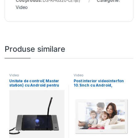
Cod produs:
DS-KH6320-LE1(B)
Categorie:
Video
Produse similare
Video
Video
Unitate de control( Master
Post interior videointerfon
station) cu Android pentru
10.1inch cu Android,
videointerfonie Hikvision
Hikvision DS-KH9510-
WTE1B WIFI,