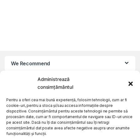
We Recommend
Administrează
My Account
consimțământul
Customer Care
Pentru a oferi cea mai bună experiență, folosim tehnologii, cum ar fi
cookie-uri, pentru a stoca și/sau accesa informațiile despre
dispozitive. Consimțământul pentru aceste tehnologii ne permite să
procesăm date, cum ar fi comportamentul de navigare sau ID-uri unice
About Us
pe acest site. Dacă nu îți dai consimțământul sau îți retragi
consimțământul dat poate avea afecte negative asupra unor anumite
funcționalități și funcții.