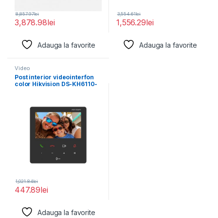
8,857.97
lei
3,554.61
lei
3,878.98
lei
1,556.29
lei
Adauga la favorite
Adauga la favorite
Video
Post interior videointerfon
color Hikvision DS-KH6110-
WE1, 4.3-inch colorful touch
screen,
1,021.84
lei
447.89
lei
Adauga la favorite