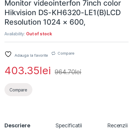
Monitor videointerfon 7inch color
Hikvision DS-KH6320-LE1(B)LCD
Resolution 1024 × 600,
Availability:
Out of stock
Compare
Adauga la favorite
403.35
lei
964.70
lei
Compare
Descriere
Specificatii
Recenzii