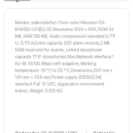
Monitor videointerfon 7inch color Hikvision DS-
KH6320-LE1(B)LCD Resolution 1024 × 600, ROM 32
MB, RAM 128 MB, Audio compression standard G.711
U, G.711 A,Event capacity 200 alarm records,2 MB
RAM reserved for events, Linked doorphone
capacity 17 IP doorphones Max.Network interface 1
RJ-45 10/100 Mbps self-adaptive,Working
temperature -10 °C to 50 ° C,Dimensions 200 mm ×
140 mm × 23.6 mm,Power supply IEEE802.3af,
standard PoE 12 VDC, Application environment
Indoor, Weight: 0.325 KG.