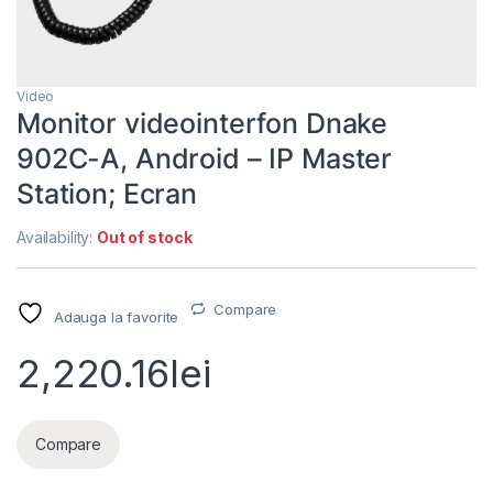
Video
Monitor videointerfon Dnake
902C-A, Android – IP Master
Station; Ecran
Availability:
Out of stock
Compare
Adauga la favorite
2,220.16
lei
Compare