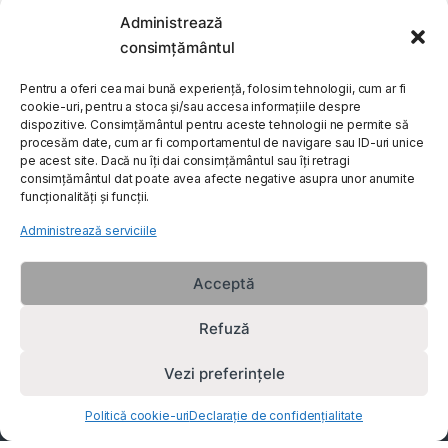
Administrează
My Account
consimțământul
Customer Care
Pentru a oferi cea mai bună experiență, folosim tehnologii, cum ar fi
cookie-uri, pentru a stoca și/sau accesa informațiile despre
dispozitive. Consimțământul pentru aceste tehnologii ne permite să
procesăm date, cum ar fi comportamentul de navigare sau ID-uri unice
About Us
pe acest site. Dacă nu îți dai consimțământul sau îți retragi
consimțământul dat poate avea afecte negative asupra unor anumite
funcționalități și funcții.
Administrează serviciile
Acceptă
Refuză
Vezi preferințele
Politică cookie-uri
Declarație de confidențialitate