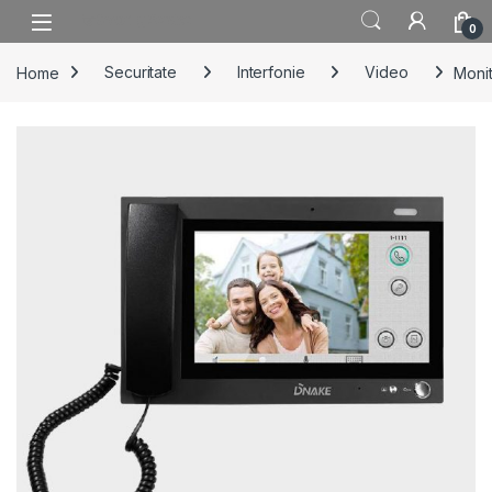
Skip to navigation
Skip to content
0
Home
Securitate
Interfonie
Video
Monit