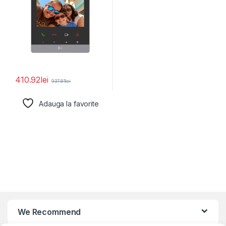
410.92
lei
937.81
lei
Adauga la favorite
We Recommend