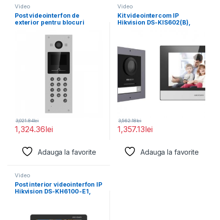
Video
Video
Post videointerfon de
Kit videointercom IP
exterior pentru blocuri
Hikvision DS-KIS602(B),
Hikvision DS-KD3003-E6,
contine: DS-KD8003-
monitor LCD
IME1(B)/Surface × 1,
3,021.84
lei
3,562.18
lei
1,324.36
lei
1,357.13
lei
Adauga la favorite
Adauga la favorite
Video
Post interior videointerfon IP
Hikvision DS-KH6100-E1,
4.3-inch colorful non-touch
screen,