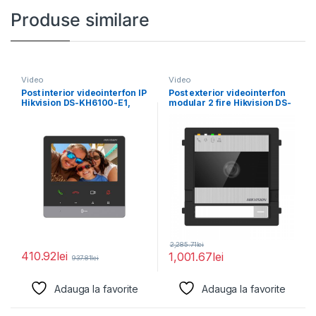
Produse similare
Video
Video
Post interior videointerfon IP
Post exterior videointerfon
Hikvision DS-KH6100-E1,
modular 2 fire Hikvision DS-
4.3-inch colorful non-touch
KD7003EY-IME2, fara
screen,
carcasa,
2,285.71
lei
410.92
lei
1,001.67
lei
937.81
lei
Adauga la favorite
Adauga la favorite