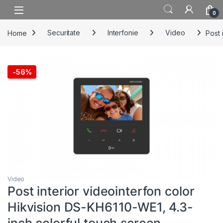
Skip to navigation
Skip to content
0
Home
Securitate
Interfonie
Video
Post 
-
56%
Video
Post interior videointerfon color
Hikvision DS-KH6110-WE1, 4.3-
inch colorful touch screen,