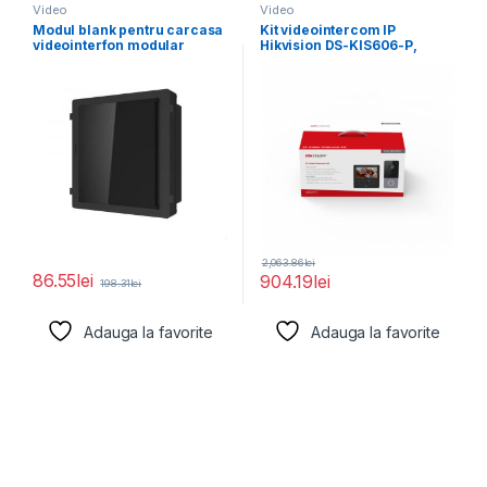
Video
Video
Modul blank pentru carcasa
Kit videointercom IP
videointerfon modular
Hikvision DS-KIS606-P,
Hikvision DS-KD-BK; se
contine: DS-KV6113-PE1(C) ×
monteaza
1, DS-KH6110-WE1
2,063.86
lei
86.55
lei
904.19
lei
198.31
lei
Adauga la favorite
Adauga la favorite