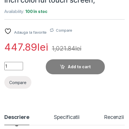
Availability:
100 în stoc
Compare
Adauga la favorite
447.89
lei
1,021.84
lei
Post interior videointerfon color Hikvision DS-KH6110-WE1, 4.
Add to cart
Compare
Descriere
Specificatii
Recenzii