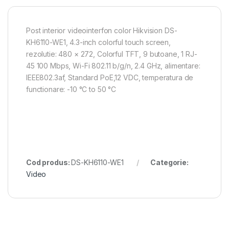
Post interior videointerfon color Hikvision DS-
KH6110-WE1, 4.3-inch colorful touch screen,
rezolutie: 480 × 272, Colorful TFT, 9 butoane, 1 RJ-
45 100 Mbps, Wi-Fi 802.11 b/g/n, 2.4 GHz, alimentare:
IEEE802.3af, Standard PoE,12 VDC, temperatura de
functionare: -10 °C to 50 °C
Cod produs:
DS-KH6110-WE1
Categorie:
Video