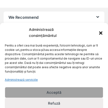
We Recommend
Administrează
My Account
consimțământul
Customer Care
Pentru a oferi cea mai bună experiență, folosim tehnologii, cum ar fi
cookie-uri, pentru a stoca și/sau accesa informațiile despre
dispozitive. Consimțământul pentru aceste tehnologii ne permite să
procesăm date, cum ar fi comportamentul de navigare sau ID-uri unice
About Us
pe acest site. Dacă nu îți dai consimțământul sau îți retragi
consimțământul dat poate avea afecte negative asupra unor anumite
funcționalități și funcții.
Administrează serviciile
Acceptă
Refuză