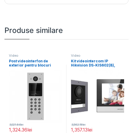
Produse similare
Video
Video
Post videointerfon de
Kit videointercom IP
exterior pentru blocuri
Hikvision DS-KIS602(B),
Hikvision DS-KD3003-E6,
contine: DS-KD8003-
monitor LCD
IME1(B)/Surface × 1,
3,021.84
lei
3,562.18
lei
1,324.36
lei
1,357.13
lei