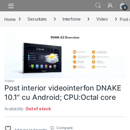
Skip to navigation
Skip to content
0
Home
Securitate
Interfonie
Video
Post 
Video
Post interior videointerfon DNAKE
10.1" cu Android; CPU:Octal core
Availability:
Out of stock
Compare
Adauga la favorite