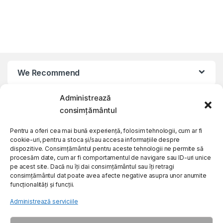
We Recommend
Administrează
My Account
consimțământul
Customer Care
Pentru a oferi cea mai bună experiență, folosim tehnologii, cum ar fi
cookie-uri, pentru a stoca și/sau accesa informațiile despre
dispozitive. Consimțământul pentru aceste tehnologii ne permite să
procesăm date, cum ar fi comportamentul de navigare sau ID-uri unice
About Us
pe acest site. Dacă nu îți dai consimțământul sau îți retragi
consimțământul dat poate avea afecte negative asupra unor anumite
funcționalități și funcții.
Administrează serviciile