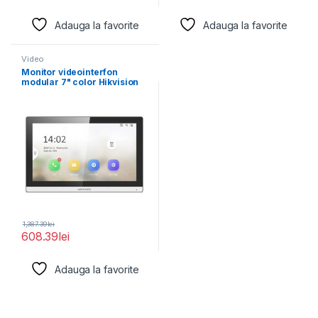
Adauga la favorite
Adauga la favorite
Video
Monitor videointerfon
modular 7" color Hikvision
DS-KH6350-WTE1; ecran
LCD 7"
1,387.39
lei
608.39
lei
Adauga la favorite