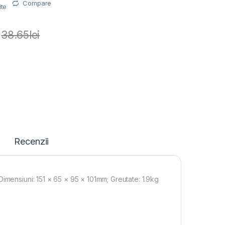
Compare
ite
38.65
lei
Recenzii
imensiuni: 151 × 65 × 95 × 101mm; Greutate: 1.9kg