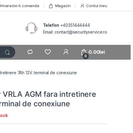
Urmareste-ti comanda
Magazin
Contul meu
Telefon
+40351444444
Email: contact@securityservice.ro
0.00
lei
0
retinere 7Ah 12V. terminal de conexiune
 VRLA AGM fara intretinere
erminal de conexiune
tock