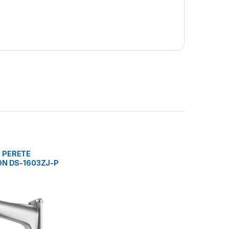
 PERETE
ON DS-1603ZJ-P
IU, PLATINUM