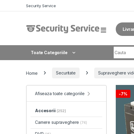
Skip to navigation
Skip to content
Security Service
Livra
Search fo
Toate Categoriile
Home
Securitate
Supraveghere vid
Afiseaza toate categoriile
-
7%
Accesorii
(252)
Camere supraveghere
(74)
DVR