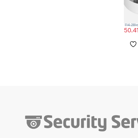
114.28
l
50.4