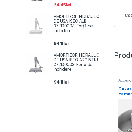
34.45
lei
Cod
AMORTIZOR HIDRAULIC
DE USA ISEO ALB
37L100004; Forță de
inchidere:
94.11
lei
Prod
AMORTIZOR HIDRAULIC
DE USA ISEO ARGINTIU
37L100003; Forță de
inchidere:
Accesor
94.11
lei
Doza c
camer
Hikvi
SD11, 