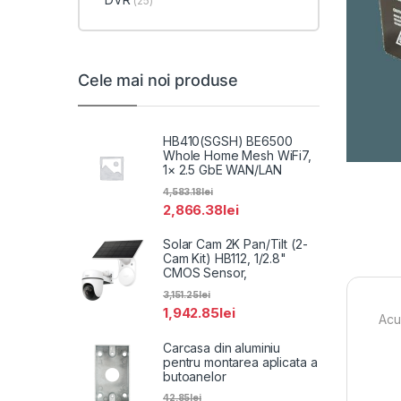
(25)
Cele mai noi produse
HB410(SGSH) BE6500
Whole Home Mesh WiFi7,
1× 2.5 GbE WAN/LAN
4,583.18
lei
2,866.38
lei
Solar Cam 2K Pan/Tilt (2-
Cam Kit) HB112, 1/2.8"
CMOS Sensor,
3,151.25
lei
1,942.85
lei
Acu
Carcasa din aluminiu
pentru montarea aplicata a
butoanelor
42.85
lei