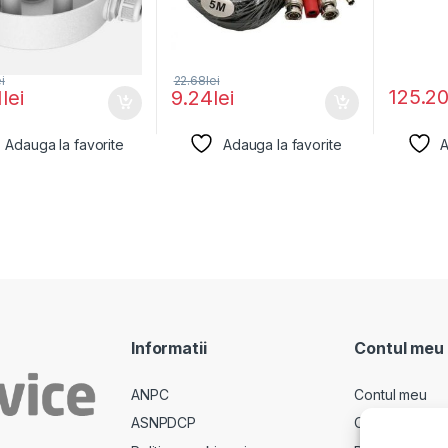
ei
22.68
lei
125.2
1
lei
9.24
lei
Adauga la favorite
Adauga la favorite
A
Informatii
Contul meu
ANPC
Contul meu
ASNPDCP
Comenzi