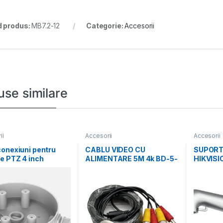
 produs:
MB7.2-12
Categorie:
Accesorii
use similare
ii
Accesorii
Accesorii
onexiuni pentru
CABLU VIDEO CU
SUPORT
e PTZ 4 inch
ALIMENTARE 5M 4k BD-5-
HIKVISI
sion DS-1280ZJ-
4K
ALUMIN
material
GRAY