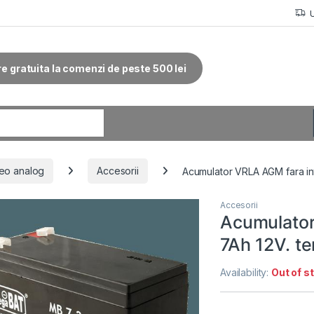
re gratuita la comenzi de peste 500 lei
r:
eo analog
Accesorii
Acumulator VRLA AGM fara int
Accesorii
Acumulator
7Ah 12V. t
Availability:
Out of s