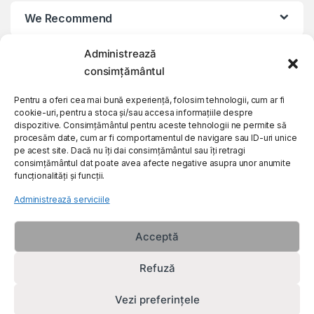
We Recommend
Administrează
My Account
consimțământul
Customer Care
Pentru a oferi cea mai bună experiență, folosim tehnologii, cum ar fi
cookie-uri, pentru a stoca și/sau accesa informațiile despre
dispozitive. Consimțământul pentru aceste tehnologii ne permite să
procesăm date, cum ar fi comportamentul de navigare sau ID-uri unice
About Us
pe acest site. Dacă nu îți dai consimțământul sau îți retragi
consimțământul dat poate avea afecte negative asupra unor anumite
funcționalități și funcții.
Administrează serviciile
Acceptă
Refuză
Vezi preferințele