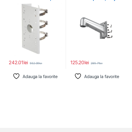
dimensiuni: 67 mm
Aluminum alloy 117×
194×310mm
242.01
lei
125.20
lei
552.09
lei
285.71
lei
Adauga la favorite
Adauga la favorite