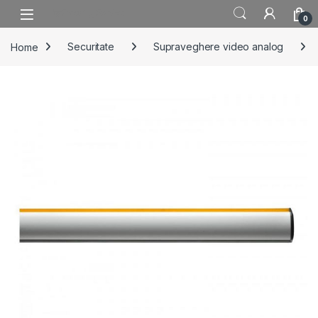
Skip to navigation
Skip to content
0
Home
Securitate
Supraveghere video analog