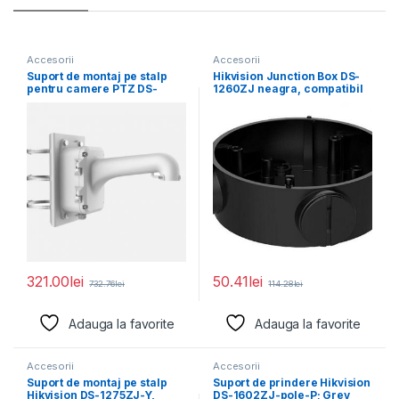
Accesorii
Accesorii
Suport de montaj pe stalp
Hikvision Junction Box DS-
pentru camere PTZ DS-
1260ZJ neagra, compatibil
1604ZJ-BOX-POLE, material
cu bullet camera, aliaj
321.00
lei
50.41
lei
732.76
lei
114.28
lei
Adauga la favorite
Adauga la favorite
Accesorii
Accesorii
Suport de montaj pe stalp
Suport de prindere Hikvision
Hikvision DS-1275ZJ-Y,
DS-1602ZJ-pole-P; Grey