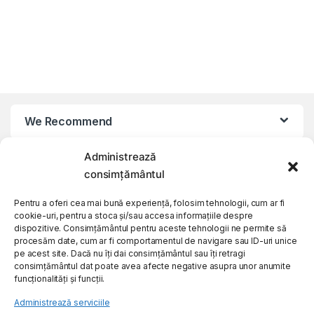
We Recommend
Administrează
My Account
consimțământul
Customer Care
Pentru a oferi cea mai bună experiență, folosim tehnologii, cum ar fi
cookie-uri, pentru a stoca și/sau accesa informațiile despre
dispozitive. Consimțământul pentru aceste tehnologii ne permite să
procesăm date, cum ar fi comportamentul de navigare sau ID-uri unice
About Us
pe acest site. Dacă nu îți dai consimțământul sau îți retragi
consimțământul dat poate avea afecte negative asupra unor anumite
funcționalități și funcții.
Administrează serviciile