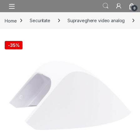
Skip to navigation
Skip to content
0
Home
Securitate
Supraveghere video analog
-
35%