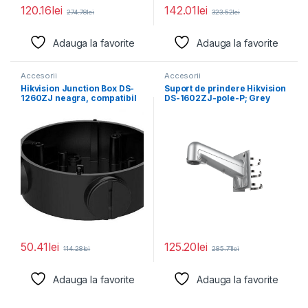
120.16
lei
142.01
lei
274.78
lei
323.52
lei
Adauga la favorite
Adauga la favorite
Accesorii
Accesorii
Hikvision Junction Box DS-
Suport de prindere Hikvision
1260ZJ neagra, compatibil
DS-1602ZJ-pole-P; Grey
cu bullet camera, aliaj
Aluminum alloy 117×
194×310mm
50.41
lei
125.20
lei
114.28
lei
285.71
lei
Adauga la favorite
Adauga la favorite