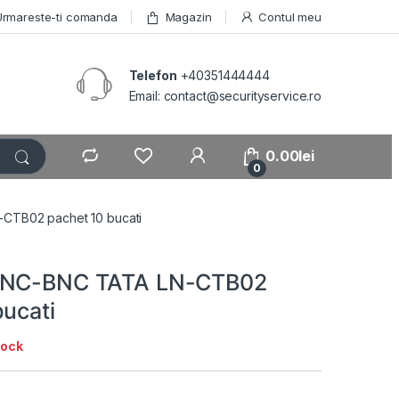
Urmareste-ti comanda
Magazin
Contul meu
Telefon
+40351444444
Email: contact@securityservice.ro
0.00
lei
0
CTB02 pachet 10 bucati
BNC-BNC TATA LN-CTB02
bucati
tock