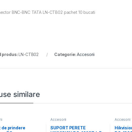
ector BNC-BNC TATA LN-CTB02 pachet 10 bucati
 produs:
LN-CTB02
Categorie:
Accesorii
use similare
ii
Accesorii
Accesorii
 de prindere
SUPORT PERETE
Hikvisio