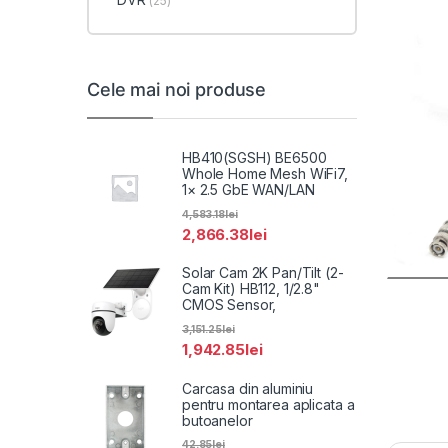
(25)
Cele mai noi produse
HB410(SGSH) BE6500
Whole Home Mesh WiFi7,
1× 2.5 GbE WAN/LAN
4,583.18
lei
2,866.38
lei
Solar Cam 2K Pan/Tilt (2-
Cam Kit) HB112, 1/2.8"
CMOS Sensor,
3,151.25
lei
1,942.85
lei
Carcasa din aluminiu
pentru montarea aplicata a
butoanelor
42.85
lei