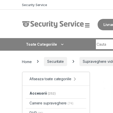
Skip to navigation
Skip to content
Security Service
Livra
Search fo
Toate Categoriile
Home
Securitate
Supraveghere vid
Afiseaza toate categoriile
Accesorii
(252)
Camere supraveghere
(74)
DVR