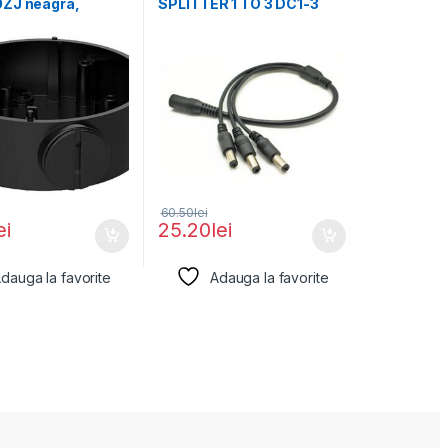
ZJ neagra,
SPLITTER 1 TO 3 DC1-3
il cu bullet
Pachet 10
aliaj
60.50
lei
ei
25.20
lei
dauga la favorite
Adauga la favorite