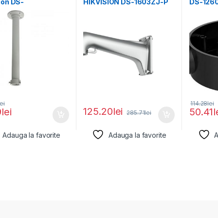
ion DS-
HIKVISION DS-1603ZJ-P
DS-1260
J;white Aluminum
ALUMINIU, PLATINUM
compatib
 Φ116.5×500mm
GRAY
camera, 
lei
114.28
lei
125.20
lei
9
lei
50.41
l
285.71
lei
Adauga la favorite
Adauga la favorite
A