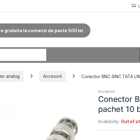
re gratuita la comenzi de peste 500 lei
r:
eo analog
Accesorii
Conector BNC-BNC TATA LN-
Accesorii
Conector 
pachet 10 
Availability:
Out of s