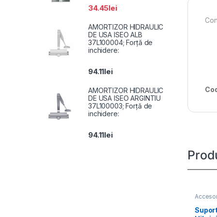
34.45
lei
Con
AMORTIZOR HIDRAULIC
DE USA ISEO ALB
37L100004; Forță de
inchidere:
94.11
lei
Cod
AMORTIZOR HIDRAULIC
DE USA ISEO ARGINTIU
37L100003; Forță de
inchidere:
94.11
lei
Prod
Accesor
Suport