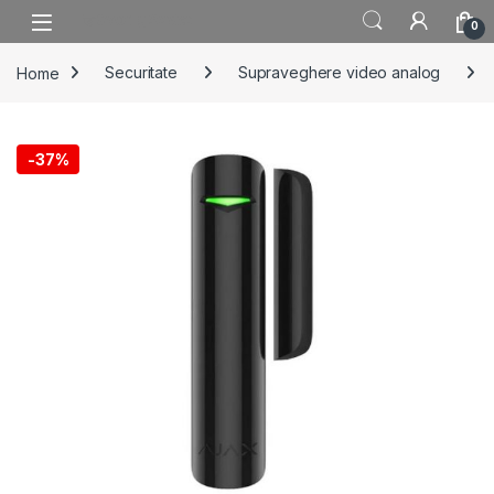
Skip to navigation
Skip to content
0
Home
Securitate
Supraveghere video analog
-
37%