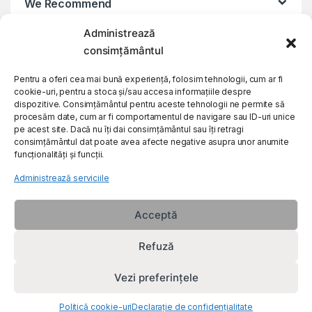
We Recommend
Administrează
My Account
consimțământul
Pentru a oferi cea mai bună experiență, folosim tehnologii, cum ar fi
Customer Care
cookie-uri, pentru a stoca și/sau accesa informațiile despre
dispozitive. Consimțământul pentru aceste tehnologii ne permite să
procesăm date, cum ar fi comportamentul de navigare sau ID-uri unice
About Us
pe acest site. Dacă nu îți dai consimțământul sau îți retragi
consimțământul dat poate avea afecte negative asupra unor anumite
funcționalități și funcții.
Administrează serviciile
Acceptă
Refuză
Vezi preferințele
Politică cookie-uri
Declarație de confidențialitate