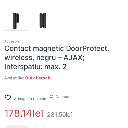
Accesorii
Contact magnetic DoorProtect,
wireless, negru – AJAX;
Interspatiu: max. 2
Availability:
Out of stock
Compare
Adauga la favorite
178.14
lei
281.50
lei