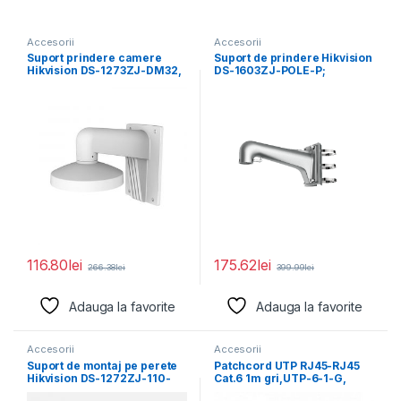
Accesorii
Accesorii
Suport prindere camere
Suport de prindere Hikvision
Hikvision DS-1273ZJ-DM32,
DS-1603ZJ-POLE-P;
material aluminiu; Hikvision
Material: Aluminum Alloy,
white; Aluminum
Steel, and
116.80
lei
175.62
lei
266.38
lei
399.99
lei
Adauga la favorite
Adauga la favorite
Accesorii
Accesorii
Suport de montaj pe perete
Patchcord UTP RJ45-RJ45
Hikvision DS-1272ZJ-110-
Cat.6 1m gri,UTP-6-1-G,
TRS, material aliaj de
pachcord din cupru