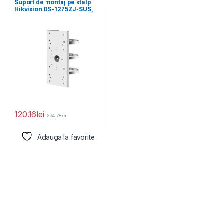
Suport de montaj pe stalp
Hikvision DS-1275ZJ-SUS,
material otel inoxidabil,
120.16
lei
274.78
lei
Adauga la favorite