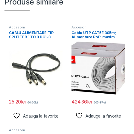
Produse similare
Accesorii
Accesorii
CABLU ALIMENTARE TIP
Cablu UTP CAT5E 305m;
SPLITTER 1 TO 3 DC1-3
Alimentare PoE: maxim
Pachet 10
160m, conductor: 0.45*
25.20
lei
424.36
lei
60.50
lei
505.87
lei
Adauga la favorite
Adauga la favorite
Accesorii