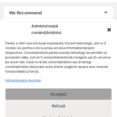
We Recommend
Administrează
My Account
consimțământul
Customer Care
Pentru a oferi cea mai bună experiență, folosim tehnologii, cum ar fi
cookie-uri, pentru a stoca și/sau accesa informațiile despre
dispozitive. Consimțământul pentru aceste tehnologii ne permite să
procesăm date, cum ar fi comportamentul de navigare sau ID-uri unice
About Us
pe acest site. Dacă nu îți dai consimțământul sau îți retragi
consimțământul dat poate avea afecte negative asupra unor anumite
funcționalități și funcții.
Administrează serviciile
Acceptă
Refuză