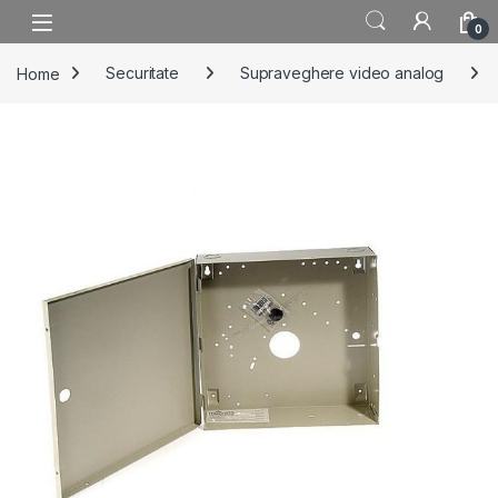
Skip to navigation
Skip to content
0
Home
Securitate
Supraveghere video analog